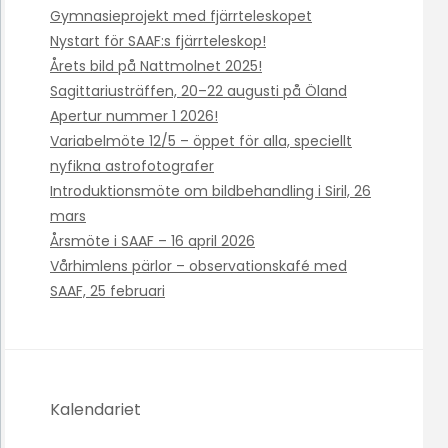
Gymnasieprojekt med fjärrteleskopet
Nystart för SAAF:s fjärrteleskop!
Årets bild på Nattmolnet 2025!
Sagittariusträffen, 20–22 augusti på Öland
Apertur nummer 1 2026!
Variabelmöte 12/5 – öppet för alla, speciellt
nyfikna astrofotografer
Introduktionsmöte om bildbehandling i Siril, 26
mars
Årsmöte i SAAF – 16 april 2026
Vårhimlens pärlor – observationskafé med
SAAF, 25 februari
Kalendariet