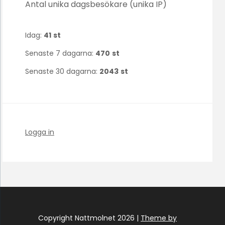
Antal unika dagsbesökare (unika IP)
Idag:
41
st
Senaste 7 dagarna:
470
st
Senaste 30 dagarna:
2043
st
Logga in
Copyright Nattmolnet 2026 |
Theme by