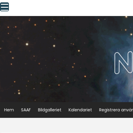
Skip
to
content
Hem
SAAF
Bildgalleriet
Kalendariet
Registrera anvä