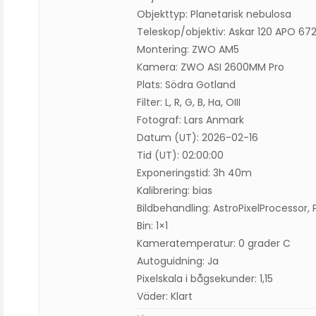
Objekttyp: Planetarisk nebulosa
Teleskop/objektiv: Askar 120 APO 6
Montering: ZWO AM5
Kamera: ZWO ASI 2600MM Pro
Plats: Södra Gotland
Filter: L, R, G, B, Ha, OIII
Fotograf: Lars Anmark
Datum (UT): 2026-02-16
Tid (UT): 02:00:00
Exponeringstid: 3h 40m
Kalibrering: bias
Bildbehandling: AstroPixelProcessor, P
Bin: 1×1
Kameratemperatur: 0 grader C
Autoguidning: Ja
Pixelskala i bågsekunder: 1,15
Väder: Klart