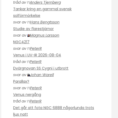
tråd av
Anders Tjernberg
Tankar kring en gammal svensk
solförmörkelse
svar av
Hans Bengtsson
Studie av flarestjärnor
svar av
Magnus Larsson
NGC4217
svar av
PeterR
Venus i UV-IR 2026-08-04
tråd av
PeterR
Dvärgnovan SS Cygni i utbrott
svar av
Johan Warell
Parallax?
svar av
PeterR
Venus nergång
tråd av
PeterR
Det går att fota NGC 6888 någorlunda trots
ljus natt