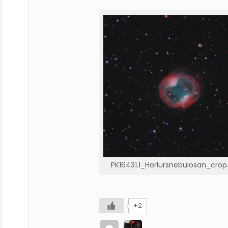
PK16431.1_Horlursnebulosan_crop
+2