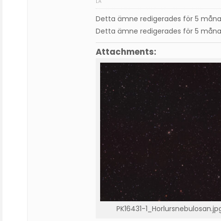
LA
Detta ämne redigerades för 5 mån
Detta ämne redigerades för 5 mån
Attachments:
PK16431-1_Horlursnebulosan.jp