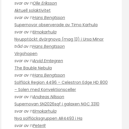
svar av
Olle Eriksson
Aktuell solaktivitet
svar av
Hans Bengtsson
Supernovor observerade av Timo Karhula
svar av
timokarhula
Nyupptäckt dvärgnova (mag 13) i Ursa Minor
tråd av
Hans Bengtsson
Virgohopen
svar av
Arvid Emtegren
The Bauble Nebula
svar av
Hans Bengtsson
Solfläck Region 4496 – Celestron Edge HD 800
– Solen med Konvektionsceller
svar av
Andreas Nilsson
Supernovan SN2026sqf i galaxen NGC 3310
svar av
timokarhula
Nya solfläcksgruppen AR4493 i Ha
svar av
PeterR