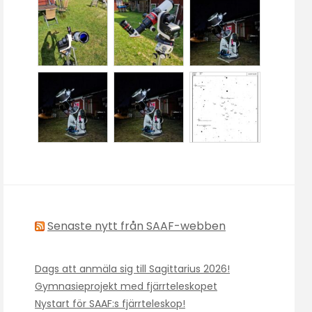
Senaste nytt från SAAF-webben
Dags att anmäla sig till Sagittarius 2026!
Gymnasieprojekt med fjärrteleskopet
Nystart för SAAF:s fjärrteleskop!