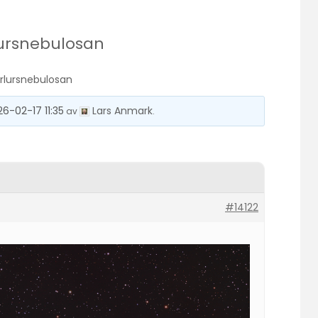
lursnebulosan
örlursnebulosan
26-02-17 11:35
Lars Anmark
av
.
#14122