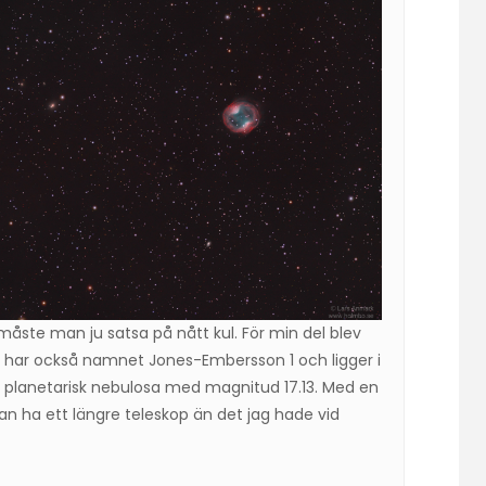
å måste man ju satsa på nått kul. För min del blev
n har också namnet Jones-Embersson 1 och ligger i
vag planetarisk nebulosa med magnitud 17.13. Med en
n ha ett längre teleskop än det jag hade vid