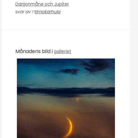
Danjonmåne och Jupiter
svar av
timokarhula
Månadens bild i
galleriet