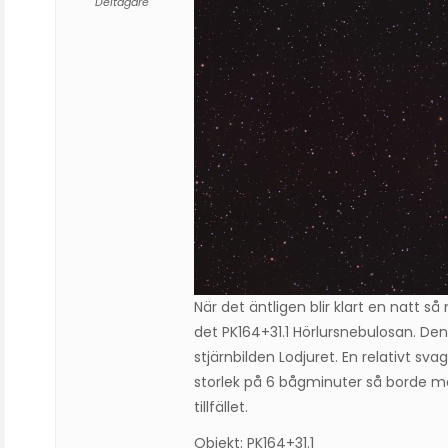
Deltagare
När det äntligen blir klart en natt s
det PK164+31.1 Hörlursnebulosan. De
stjärnbilden Lodjuret. En relativt s
storlek på 6 bågminuter så borde ma
tillfället.
Objekt: PK164+31.1