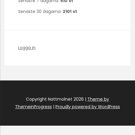
Senaste 7 dagarna:
510
st
Senaste 30 dagarna:
2101
st
Logga in
Copyright Nattmolnet 2026 |
Theme by
ThemeinProgress
|
Proudly powered by WordPress