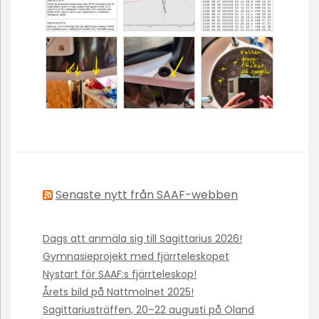
Senaste nytt från SAAF-webben
Dags att anmäla sig till Sagittarius 2026!
Gymnasieprojekt med fjärrteleskopet
Nystart för SAAF:s fjärrteleskop!
Årets bild på Nattmolnet 2025!
Sagittariusträffen, 20–22 augusti på Öland