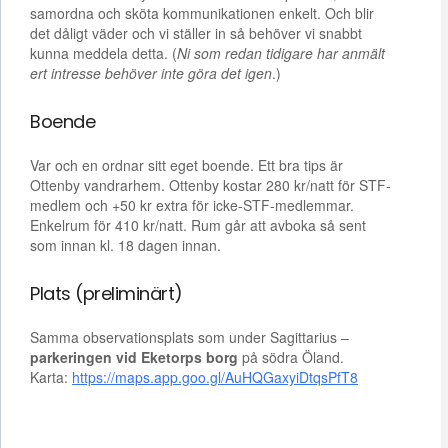
samordna och sköta kommunikationen enkelt. Och blir
det dåligt väder och vi ställer in så behöver vi snabbt
kunna meddela detta. (
Ni som redan tidigare har anmält
ert intresse behöver inte göra det igen
.)
Boende
Var och en ordnar sitt eget boende. Ett bra tips är
Ottenby vandrarhem. Ottenby kostar 280 kr/natt för STF-
medlem och +50 kr extra för icke-STF-medlemmar.
Enkelrum för 410 kr/natt. Rum går att avboka så sent
som innan kl. 18 dagen innan.
Plats (preliminärt)
Samma observationsplats som under Sagittarius –
parkeringen vid Eketorps borg
på södra Öland.
Karta:
https://maps.app.goo.gl/AuHQGaxyiDtqsPfT8