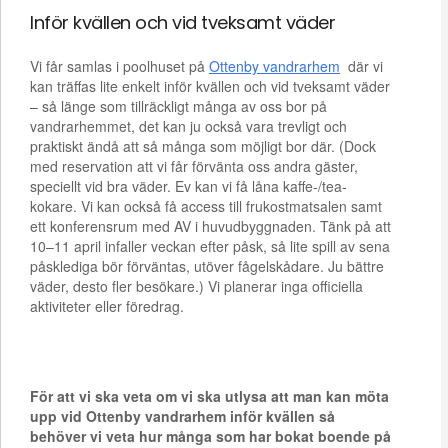
Inför kvällen och vid tveksamt väder
Vi får samlas i poolhuset på
Ottenby vandrarhem
där vi
kan träffas lite enkelt inför kvällen och vid tveksamt väder
– så länge som tillräckligt många av oss bor på
vandrarhemmet, det kan ju också vara trevligt och
praktiskt ändå att så många som möjligt bor där. (Dock
med reservation att vi får förvänta oss andra gäster,
speciellt vid bra väder. Ev kan vi få låna kaffe-/tea-
kokare. Vi kan också få access till frukostmatsalen samt
ett konferensrum med AV i huvudbyggnaden. Tänk på att
10–11 april infaller veckan efter påsk, så lite spill av sena
påsklediga bör förväntas, utöver fågelskådare. Ju bättre
väder, desto fler besökare.) Vi planerar inga officiella
aktiviteter eller föredrag.
För att vi ska veta om vi ska utlysa att man kan möta
upp vid Ottenby vandrarhem inför kvällen så
behöver vi veta hur många som har bokat boende på