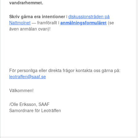
vandrarhemmet.
Skriv gärna era intentioner
i
diskussionstråden på
Nattmolnet
— framförallt i
anmälningsformuläret
(se
även anmälan ovan)!
För personliga eller direkta frågor kontakta oss gärna på:
leotraffen@saaf.se
Välkommen!
/Olle Eriksson, SAAF
Samordnare för Leoträffen