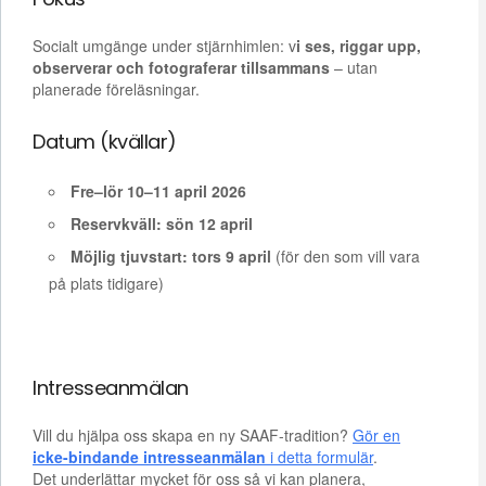
Socialt umgänge under stjärnhimlen: v
i ses, riggar upp,
observerar och fotograferar tillsammans
– utan
planerade föreläsningar.
Datum (kvällar)
Fre–lör 10–11 april 2026
Reservkväll: sön 12 april
Möjlig tjuvstart: tors 9 april
(för den som vill vara
på plats tidigare)
Intresseanmälan
Vill du hjälpa oss skapa en ny SAAF-tradition?
Gör en
icke-bindande intresseanmälan
i detta formulär
.
Det underlättar mycket för oss så vi kan planera,