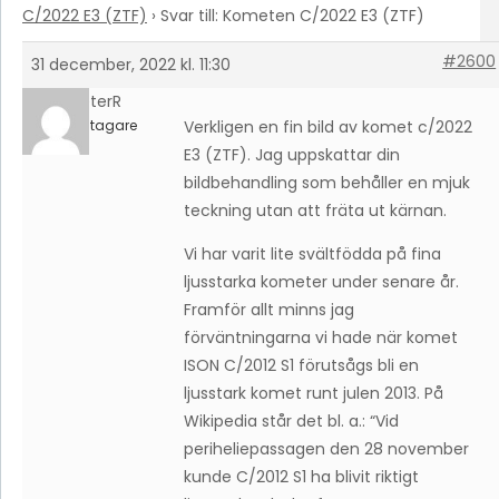
C/2022 E3 (ZTF)
›
Svar till: Kometen C/2022 E3 (ZTF)
#2600
31 december, 2022 kl. 11:30
PeterR
Deltagare
Verkligen en fin bild av komet c/2022
E3 (ZTF). Jag uppskattar din
bildbehandling som behåller en mjuk
teckning utan att fräta ut kärnan.
Vi har varit lite svältfödda på fina
ljusstarka kometer under senare år.
Framför allt minns jag
förväntningarna vi hade när komet
ISON C/2012 S1 förutsågs bli en
ljusstark komet runt julen 2013. På
Wikipedia står det bl. a.: “Vid
periheliepassagen den 28 november
kunde C/2012 S1 ha blivit riktigt