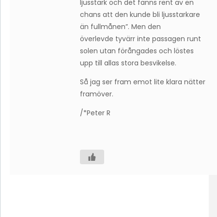
ljusstark och det fanns rent av en
chans att den kunde bli ljusstarkare
än fullmånen”. Men den
överlevde tyvärr inte passagen runt
solen utan förångades och löstes
upp till allas stora besvikelse.
Så jag ser fram emot lite klara nätter
framöver.
/*Peter R