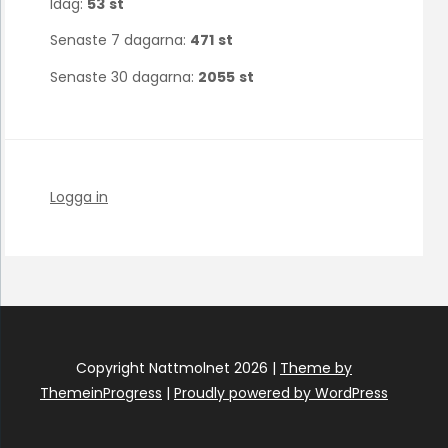
Idag:
53
st
Senaste 7 dagarna:
471
st
Senaste 30 dagarna:
2055
st
Logga in
Copyright Nattmolnet 2026 |
Theme by
ThemeinProgress
|
Proudly powered by WordPress