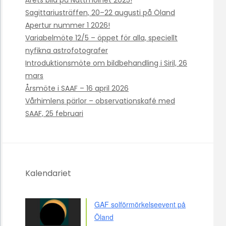
Årets bild på Nattmolnet 2025!
Sagittariusträffen, 20–22 augusti på Öland
Apertur nummer 1 2026!
Variabelmöte 12/5 – öppet för alla, speciellt
nyfikna astrofotografer
Introduktionsmöte om bildbehandling i Siril, 26
mars
Årsmöte i SAAF – 16 april 2026
Vårhimlens pärlor – observationskafé med
SAAF, 25 februari
Kalendariet
GAF solförmörkelseevent på
Öland