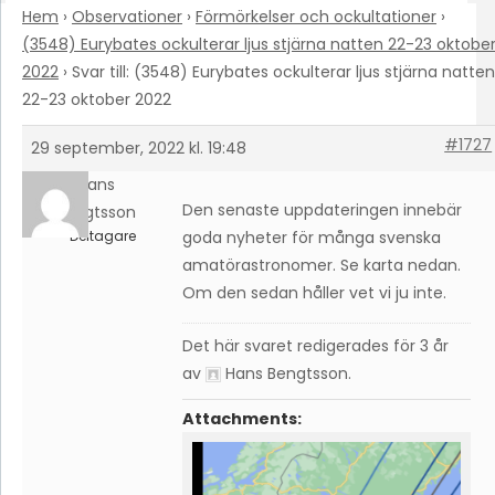
Hem
›
Observationer
›
Förmörkelser och ockultationer
›
(3548) Eurybates ockulterar ljus stjärna natten 22-23 oktobe
2022
›
Svar till: (3548) Eurybates ockulterar ljus stjärna natten
22-23 oktober 2022
#1727
29 september, 2022 kl. 19:48
Hans
Den senaste uppdateringen innebär
Bengtsson
Deltagare
goda nyheter för många svenska
amatörastronomer. Se karta nedan.
Om den sedan håller vet vi ju inte.
Det här svaret redigerades för 3 år
av
Hans Bengtsson
.
Attachments: