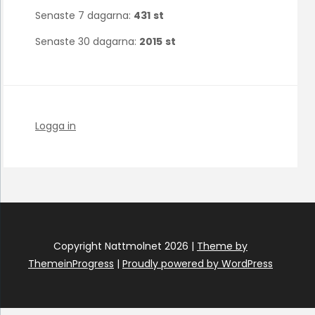
Senaste 7 dagarna:
431
st
Senaste 30 dagarna:
2015
st
Logga in
Copyright Nattmolnet 2026 |
Theme by
ThemeinProgress
|
Proudly powered by WordPress