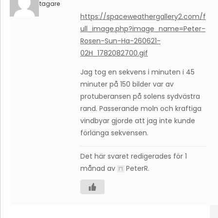
Deltagare
https://spaceweathergallery2.com/f
ull_image.php?image_name=Peter-
Rosen-Sun-Ha-260621-
02H_1782082700.gif
Jag tog en sekvens i minuten i 45
minuter på 150 bilder var av
protuberansen på solens sydvästra
rand. Passerande moln och kraftiga
vindbyar gjorde att jag inte kunde
förlänga sekvensen.
Det här svaret redigerades för 1
månad av
PeterR
.