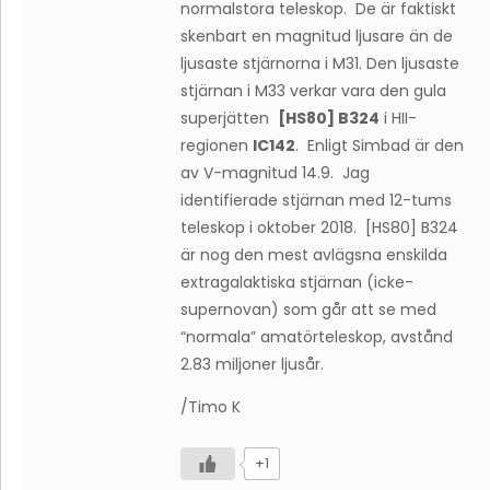
normalstora teleskop. De är faktiskt
skenbart en magnitud ljusare än de
ljusaste stjärnorna i M31. Den ljusaste
stjärnan i M33 verkar vara den gula
superjätten
[HS80] B324
i HII-
regionen
IC142
. Enligt Simbad är den
av V-magnitud 14.9. Jag
identifierade stjärnan med 12-tums
teleskop i oktober 2018. [HS80] B324
är nog den mest avlägsna enskilda
extragalaktiska stjärnan (icke-
supernovan) som går att se med
“normala” amatörteleskop, avstånd
2.83 miljoner ljusår.
/Timo K
+1