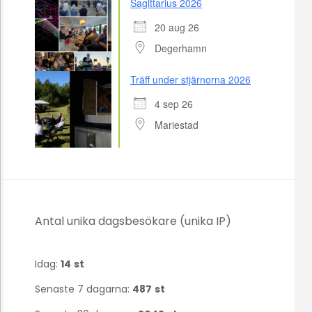
Sagittarius 2026
20 aug 26
Degerhamn
Träff under stjärnorna 2026
4 sep 26
Mariestad
Antal unika dagsbesökare (unika IP)
Idag:
14
st
Senaste 7 dagarna:
487
st