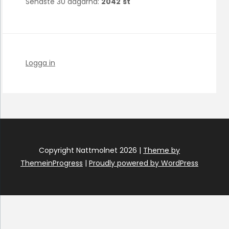
Senaste 30 dagarna:
2042
st
Logga in
Copyright Nattmolnet 2026 |
Theme by
ThemeinProgress
|
Proudly powered by WordPress