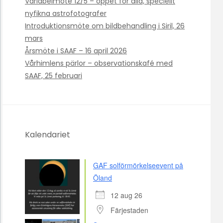
Variabelmöte 12/5 – öppet för alla, speciellt
nyfikna astrofotografer
Introduktionsmöte om bildbehandling i Siril, 26
mars
Årsmöte i SAAF – 16 april 2026
Vårhimlens pärlor – observationskafé med
SAAF, 25 februari
Kalendariet
GAF solförmörkelseevent på
Öland
12 aug 26
Färjestaden