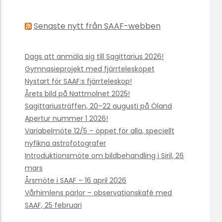
Senaste nytt från SAAF-webben
Dags att anmäla sig till Sagittarius 2026!
Gymnasieprojekt med fjärrteleskopet
Nystart för SAAF:s fjärrteleskop!
Årets bild på Nattmolnet 2025!
Sagittariusträffen, 20–22 augusti på Öland
Apertur nummer 1 2026!
Variabelmöte 12/5 – öppet för alla, speciellt
nyfikna astrofotografer
Introduktionsmöte om bildbehandling i Siril, 26
mars
Årsmöte i SAAF – 16 april 2026
Vårhimlens pärlor – observationskafé med
SAAF, 25 februari