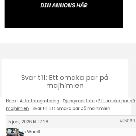
Svar till: Ett omaka par på
majhimlen
Hem
›
Astrofotografering
›
Djuprymdsfoto
›
Ett omaka par på
majhimlen
›
Svar till: Ett omaka par på majhimlen
#15060
5 juni, 2026 kl. 17:28
Johan Warell