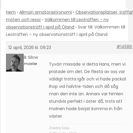
Hem
›
Allmän amatörastronomi
›
Observationsplatser, träffar
möten och resor
›
Välkommen till Leoträffen – ny
observationsträff i april på Öland
›
Svar till: Välkommen till
Leoträffen – ny observationsträff i april på Öland
#14586
12 april, 2026 kl. 09:23
Fredrik Silow
Keymaster
Tyvärr missade vi detta Hans, men vi
pratade om det. De flesta av oss var
väldigt trötta igår och vi hade packat
ihop vid halvtre-tiden och då såg
man den inte än. Annars var himlen
stundvis perfekt i öster då, trots att
molnen hade börjat komma in från
väster.
/Fredrik Silow