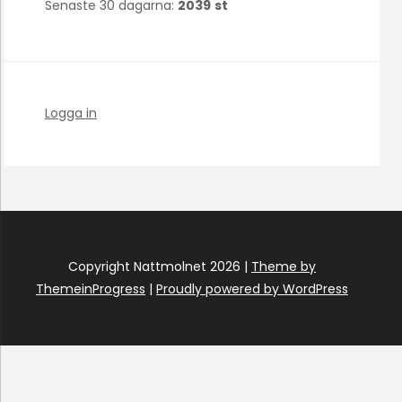
Senaste 30 dagarna:
2039
st
Logga in
Copyright Nattmolnet 2026 |
Theme by
ThemeinProgress
|
Proudly powered by WordPress