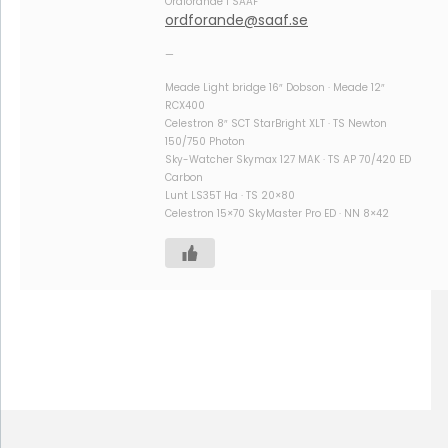
Ordförande i SAAF
ordforande@saaf.se
—
Meade Light bridge 16″ Dobson · Meade 12″
RCX400
Celestron 8″ SCT StarBright XLT · TS Newton
150/750 Photon
Sky-Watcher Skymax 127 MAK · TS AP 70/420 ED
Carbon
Lunt LS35T Ha · TS 20×80
Celestron 15×70 SkyMaster Pro ED · NN 8×42