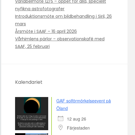
Variabelmöte 12/5 – öppet för alla, speciellt
nyfikna astrofotografer
Introduktionsmöte om bildbehandling i Siril, 26
mars
Årsmöte i SAAF – 16 april 2026
Vårhimlens pärlor – observationskafé med
SAAF, 25 februari
Kalendariet
GAF solförmörkelseevent på
Öland
12 aug 26
Färjestaden