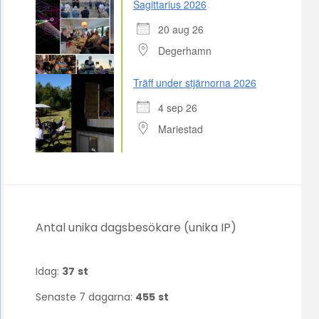
Sagittarius 2026
20 aug 26
Degerhamn
Träff under stjärnorna 2026
4 sep 26
Mariestad
Antal unika dagsbesökare (unika IP)
Idag:
37
st
Senaste 7 dagarna:
455
st