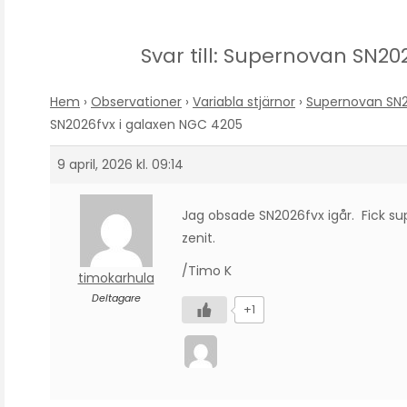
Svar till: Supernovan SN2
Hem
›
Observationer
›
Variabla stjärnor
›
Supernovan SN2
SN2026fvx i galaxen NGC 4205
9 april, 2026 kl. 09:14
Jag obsade SN2026fvx igår. Fick su
zenit.
/Timo K
timokarhula
Deltagare
+1