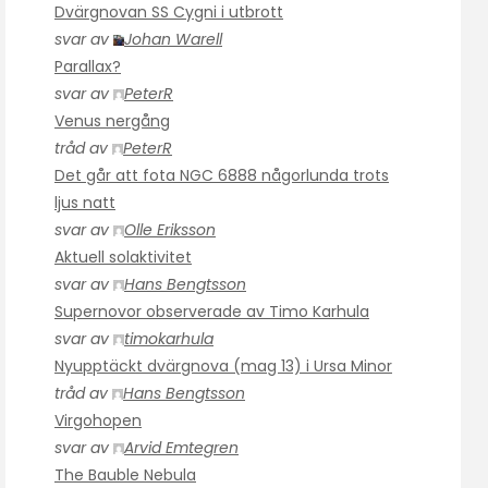
Dvärgnovan SS Cygni i utbrott
svar av
Johan Warell
Parallax?
svar av
PeterR
Venus nergång
tråd av
PeterR
Det går att fota NGC 6888 någorlunda trots
ljus natt
svar av
Olle Eriksson
Aktuell solaktivitet
svar av
Hans Bengtsson
Supernovor observerade av Timo Karhula
svar av
timokarhula
Nyupptäckt dvärgnova (mag 13) i Ursa Minor
tråd av
Hans Bengtsson
Virgohopen
svar av
Arvid Emtegren
The Bauble Nebula