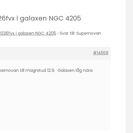
026fvx i galaxen NGC 4205
026fvx i galaxen NGC 4205
›
Svar till: Supernovan
#14559
pernovan till magnitud 12.9. Galaxen låg nära