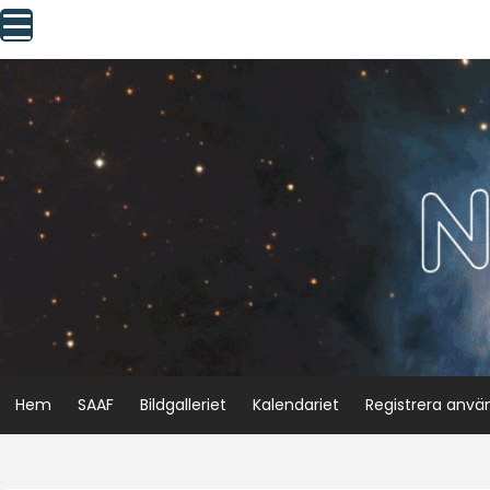
Skip
to
content
Hem
SAAF
Bildgalleriet
Kalendariet
Registrera anvä