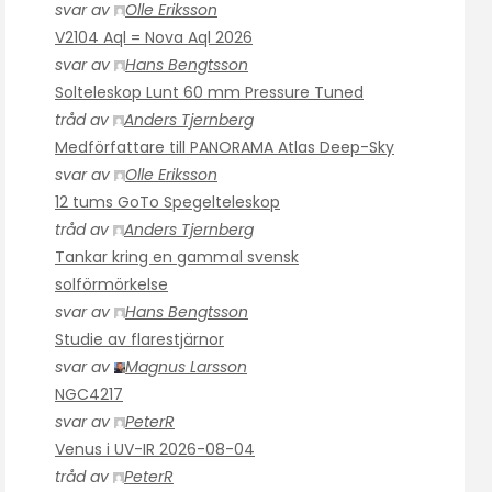
svar av
Olle Eriksson
V2104 Aql = Nova Aql 2026
svar av
Hans Bengtsson
Solteleskop Lunt 60 mm Pressure Tuned
tråd av
Anders Tjernberg
Medförfattare till PANORAMA Atlas Deep-Sky
svar av
Olle Eriksson
12 tums GoTo Spegelteleskop
tråd av
Anders Tjernberg
Tankar kring en gammal svensk
solförmörkelse
svar av
Hans Bengtsson
Studie av flarestjärnor
svar av
Magnus Larsson
NGC4217
svar av
PeterR
Venus i UV-IR 2026-08-04
tråd av
PeterR