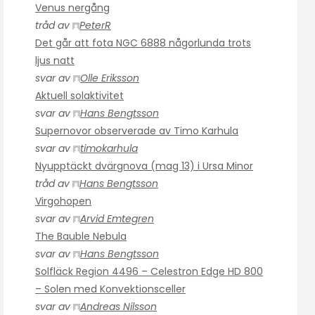
Venus nergång
tråd av
PeterR
Det går att fota NGC 6888 någorlunda trots
ljus natt
svar av
Olle Eriksson
Aktuell solaktivitet
svar av
Hans Bengtsson
Supernovor observerade av Timo Karhula
svar av
timokarhula
Nyupptäckt dvärgnova (mag 13) i Ursa Minor
tråd av
Hans Bengtsson
Virgohopen
svar av
Arvid Emtegren
The Bauble Nebula
svar av
Hans Bengtsson
Solfläck Region 4496 – Celestron Edge HD 800
– Solen med Konvektionsceller
svar av
Andreas Nilsson