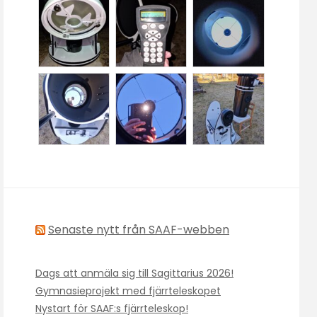
Senaste nytt från SAAF-webben
Dags att anmäla sig till Sagittarius 2026!
Gymnasieprojekt med fjärrteleskopet
Nystart för SAAF:s fjärrteleskop!