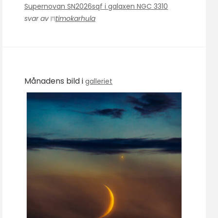
Supernovan SN2026sqf i galaxen NGC 3310
svar av
timokarhula
Månadens bild i
galleriet