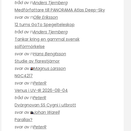
tråd av
Anders Tjernberg
Medförfattare till PANORAMA Atlas Deep-Sky
svar av
Olle Eriksson
12 tums GoTo Spegelteleskop
tråd av
Anders Tjernberg
Tankar kring en gammal svensk
solförmörkelse
svar av
Hans Bengtsson
Studie av flarestjärnor
svar av
Magnus Larsson
NGC4217
svar av
PeterR
Venus i UV-IR 2026-08-04
tråd av
PeterR
Dvärgnovan SS Cygni i utbrott
svar av
Johan Warell
Parallax?
svar av
PeterR