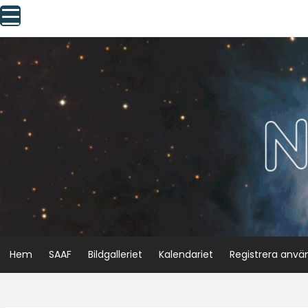
Skip
to
content
Hem
SAAF
Bildgalleriet
Kalendariet
Registrera anvä