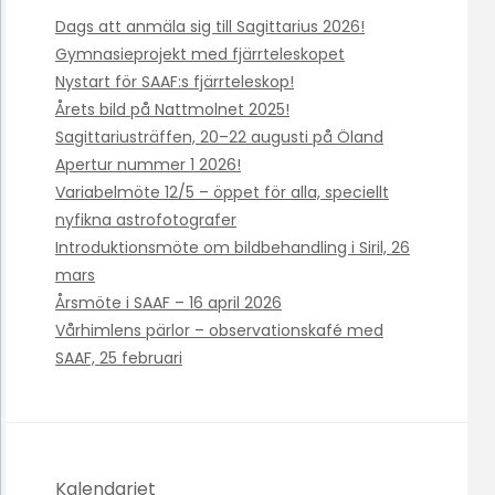
Dags att anmäla sig till Sagittarius 2026!
Gymnasieprojekt med fjärrteleskopet
Nystart för SAAF:s fjärrteleskop!
Årets bild på Nattmolnet 2025!
Sagittariusträffen, 20–22 augusti på Öland
Apertur nummer 1 2026!
Variabelmöte 12/5 – öppet för alla, speciellt
nyfikna astrofotografer
Introduktionsmöte om bildbehandling i Siril, 26
mars
Årsmöte i SAAF – 16 april 2026
Vårhimlens pärlor – observationskafé med
SAAF, 25 februari
Kalendariet