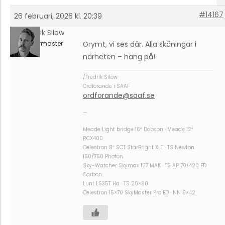
#14167
26 februari, 2026 kl. 20:39
Fredrik Silow
Keymaster
Grymt, vi ses där. Alla skåningar i
närheten – häng på!
/Fredrik Silow
Ordförande i SAAF
ordforande@saaf.se
—
Meade Light bridge 16″ Dobson · Meade 12″
RCX400
Celestron 8″ SCT StarBright XLT · TS Newton
150/750 Photon
Sky-Watcher Skymax 127 MAK · TS AP 70/420 ED
Carbon
Lunt LS35T Ha · TS 20×80
Celestron 15×70 SkyMaster Pro ED · NN 8×42