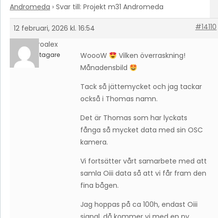
Andromeda
›
Svar till: Projekt m31 Andromeda
#14110
12 februari, 2026 kl. 16:54
astroalex
Deltagare
WoooW
Vilken överraskning!
Månadensbild
Tack så jättemycket och jag tackar
också i Thomas namn.
Det är Thomas som har lyckats
fånga så mycket data med sin OSC
kamera.
Vi fortsätter vårt samarbete med att
samla Oiii data så att vi får fram den
fina bågen.
Jag hoppas på ca 100h, endast Oiii
signal, då kommer vi med en ny