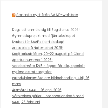
Senaste nytt från SAAF-webben
Dags att anmäla sig till Sagittarius 2026!
Gymnasieprojekt med fjärrteleskopet
Nystart för SAAF:s fjärrteleskop!
Årets bild på Nattmolnet 2025!
Sagittariusträffen, 20–22 augusti på Öland
Apertur nummer 1 2026!
Variabelmöte 12/5 – öppet för alla, speciellt
nyfikna astrofotografer
Introduktionsmöte om bildbehandling i Siril, 26
mars
Årsmöte i SAAF – 16 april 2026
Vårhimlens pärlor – observationskafé med
SAAF, 25 februari