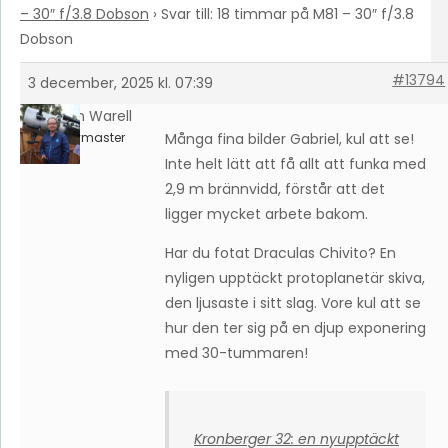
– 30″ f/3.8 Dobson
›
Svar till: 18 timmar på M81 – 30″ f/3.8
Dobson
#13794
3 december, 2025 kl. 07:39
Johan Warell
Keymaster
Många fina bilder Gabriel, kul att se!
Inte helt lätt att få allt att funka med
2,9 m brännvidd, förstår att det
ligger mycket arbete bakom.
Har du fotat Draculas Chivito? En
nyligen upptäckt protoplanetär skiva,
den ljusaste i sitt slag. Vore kul att se
hur den ter sig på en djup exponering
med 30-tummaren!
Kronberger 32: en nyupptäckt