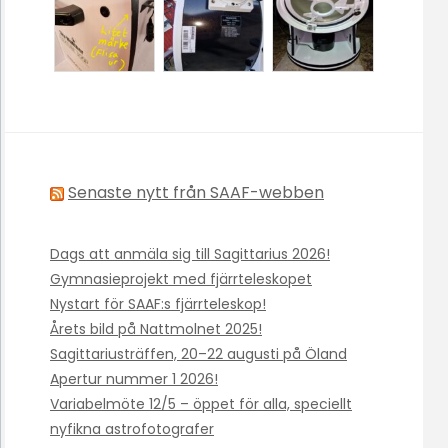
Senaste nytt från SAAF-webben
Dags att anmäla sig till Sagittarius 2026!
Gymnasieprojekt med fjärrteleskopet
Nystart för SAAF:s fjärrteleskop!
Årets bild på Nattmolnet 2025!
Sagittariusträffen, 20–22 augusti på Öland
Apertur nummer 1 2026!
Variabelmöte 12/5 – öppet för alla, speciellt
nyfikna astrofotografer