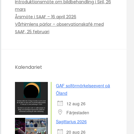
Introduktionsmöte om bildbehandling i Siril, 26
mars
Årsmöte i SAAF – 16 april 2026
Vårhimlens pärlor – observationskafé med
SAAF, 25 februari
Kalendariet
GAF solförmörkelseevent på
Öland
12 aug 26
Färjestaden
Sagittarius 2026
20 aug 26