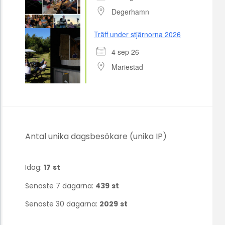
Degerhamn
Träff under stjärnorna 2026
4 sep 26
Mariestad
Antal unika dagsbesökare (unika IP)
Idag:
17
st
Senaste 7 dagarna:
439
st
Senaste 30 dagarna:
2029
st