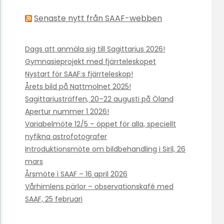
Senaste nytt från SAAF-webben
Dags att anmäla sig till Sagittarius 2026!
Gymnasieprojekt med fjärrteleskopet
Nystart för SAAF:s fjärrteleskop!
Årets bild på Nattmolnet 2025!
Sagittariusträffen, 20–22 augusti på Öland
Apertur nummer 1 2026!
Variabelmöte 12/5 – öppet för alla, speciellt
nyfikna astrofotografer
Introduktionsmöte om bildbehandling i Siril, 26
mars
Årsmöte i SAAF – 16 april 2026
Vårhimlens pärlor – observationskafé med
SAAF, 25 februari