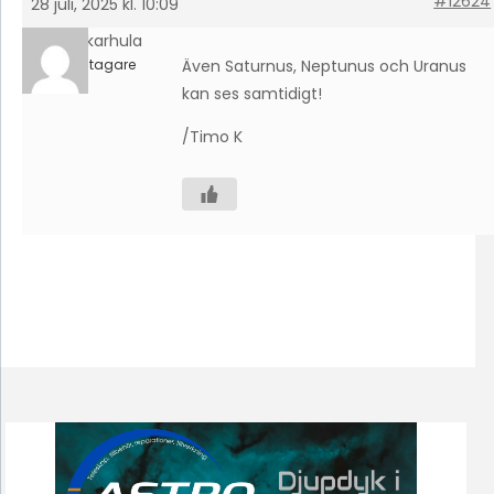
#12624
28 juli, 2025 kl. 10:09
timokarhula
Deltagare
Även Saturnus, Neptunus och Uranus
kan ses samtidigt!
/Timo K