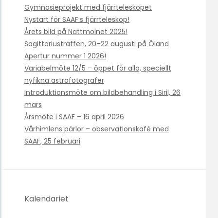
Gymnasieprojekt med fjärrteleskopet
Nystart för SAAF:s fjärrteleskop!
Årets bild på Nattmolnet 2025!
Sagittariusträffen, 20–22 augusti på Öland
Apertur nummer 1 2026!
Variabelmöte 12/5 – öppet för alla, speciellt
nyfikna astrofotografer
Introduktionsmöte om bildbehandling i Siril, 26
mars
Årsmöte i SAAF – 16 april 2026
Vårhimlens pärlor – observationskafé med
SAAF, 25 februari
Kalendariet