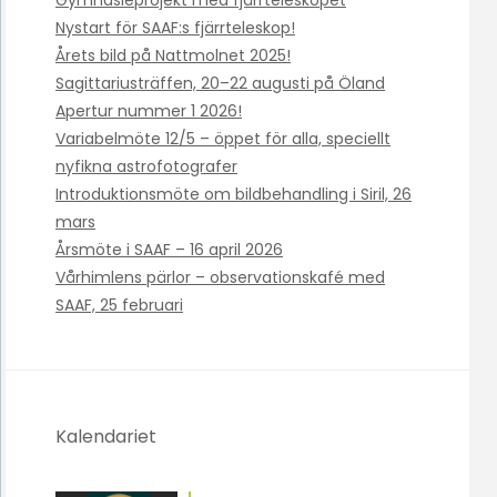
Gymnasieprojekt med fjärrteleskopet
Nystart för SAAF:s fjärrteleskop!
Årets bild på Nattmolnet 2025!
Sagittariusträffen, 20–22 augusti på Öland
Apertur nummer 1 2026!
Variabelmöte 12/5 – öppet för alla, speciellt
nyfikna astrofotografer
Introduktionsmöte om bildbehandling i Siril, 26
mars
Årsmöte i SAAF – 16 april 2026
Vårhimlens pärlor – observationskafé med
SAAF, 25 februari
Kalendariet