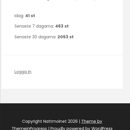
Idag:
41
st
Senaste 7 dagarna:
463
st
Senaste 30 dagarna:
2053
st
Logga in
Copyright Nattmolnet 2026 |
Theme by
ThemeinProgress
|
Proudly powered by WordPress