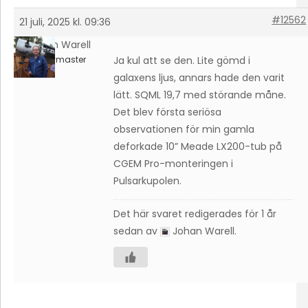
#12562
21 juli, 2025 kl. 09:36
Johan Warell
Keymaster
Ja kul att se den. Lite gömd i
galaxens ljus, annars hade den varit
lätt. SQML 19,7 med störande måne.
Det blev första seriösa
observationen för min gamla
deforkade 10” Meade LX200-tub på
CGEM Pro-monteringen i
Pulsarkupolen.
Det här svaret redigerades för 1 år
sedan av
Johan Warell
.