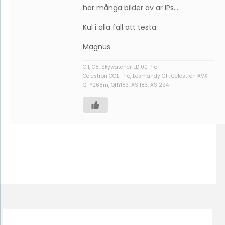
har många bilder av är IPs….
Kul i alla fall att testa.
Magnus
C11, C8, Skywatcher ED100 Pro
Celestron CGE-Pro, Losmandy G11, Celestron AVX
QHY268m, QHY183, ASI183, ASI294