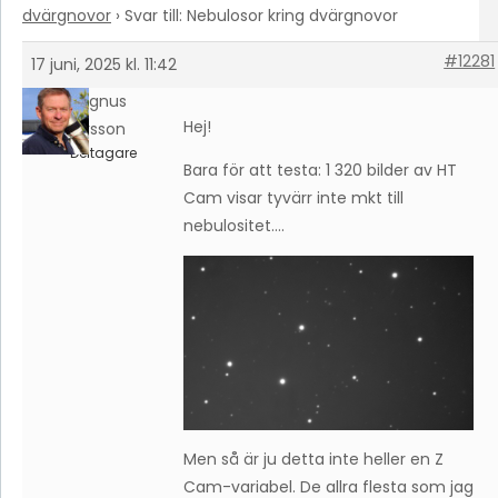
dvärgnovor
›
Svar till: Nebulosor kring dvärgnovor
#12281
17 juni, 2025 kl. 11:42
Magnus
Hej!
Larsson
Deltagare
Bara för att testa: 1 320 bilder av HT
Cam visar tyvärr inte mkt till
nebulositet….
Men så är ju detta inte heller en Z
Cam-variabel. De allra flesta som jag