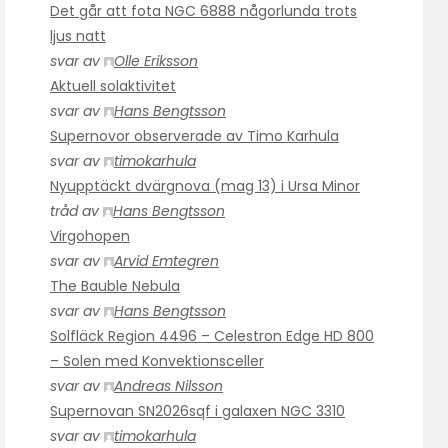
Det går att fota NGC 6888 någorlunda trots
ljus natt
svar av
Olle Eriksson
Aktuell solaktivitet
svar av
Hans Bengtsson
Supernovor observerade av Timo Karhula
svar av
timokarhula
Nyupptäckt dvärgnova (mag 13) i Ursa Minor
tråd av
Hans Bengtsson
Virgohopen
svar av
Arvid Emtegren
The Bauble Nebula
svar av
Hans Bengtsson
Solfläck Region 4496 – Celestron Edge HD 800
– Solen med Konvektionsceller
svar av
Andreas Nilsson
Supernovan SN2026sqf i galaxen NGC 3310
svar av
timokarhula