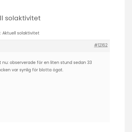
ll solaktivitet
l: Aktuell solaktivitet
#12162
t nu: observerade för en liten stund sedan 33
äcken var synlig för blotta ögat.