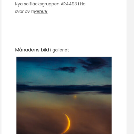
Nya solfläcksgruppen AR4493 i Ha
svar av
PeterR
Månadens bild i
galleriet