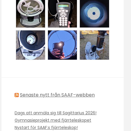
Senaste nytt från SAAF-webben
Dags att anmäla sig till Sagittarius 2026!
Gymnasieprojekt med fjärrteleskopet
Nystart för SAAF:s fjärrteleskop!