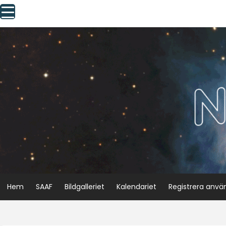
Skip
to
content
Hem
SAAF
Bildgalleriet
Kalendariet
Registrera anvä