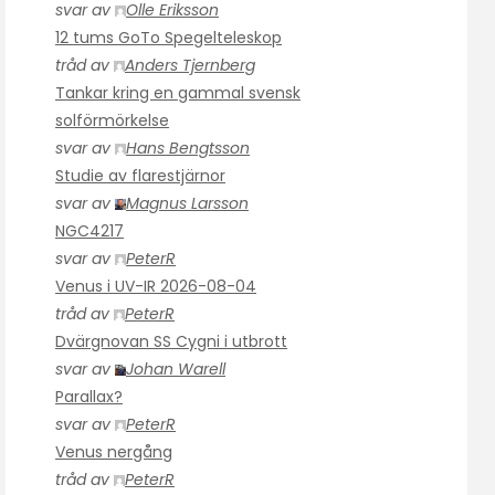
svar av
Olle Eriksson
12 tums GoTo Spegelteleskop
tråd av
Anders Tjernberg
Tankar kring en gammal svensk
solförmörkelse
svar av
Hans Bengtsson
Studie av flarestjärnor
svar av
Magnus Larsson
NGC4217
svar av
PeterR
Venus i UV-IR 2026-08-04
tråd av
PeterR
Dvärgnovan SS Cygni i utbrott
svar av
Johan Warell
Parallax?
svar av
PeterR
Venus nergång
tråd av
PeterR