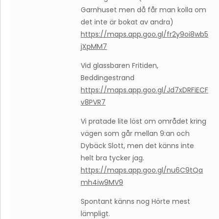
Garnhuset men då får man kolla om
det inte är bokat av andra)
https://maps.app.goo.gl/fr2y9oi8wb5
jXpMM7
Vid glassbaren Fritiden,
Beddingestrand
https://maps.app.goo.gl/Jd7xDRFiECF
v8PVR7
Vi pratade lite löst om området kring
vägen som går mellan 9:an och
Dybäck Slott, men det känns inte
helt bra tycker jag.
https://maps.app.goo.gl/nu6C9tQa
mh4iw9MV9
Spontant känns nog Hörte mest
lämpligt.