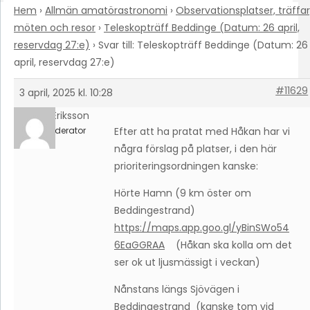
Hem
›
Allmän amatörastronomi
›
Observationsplatser, träffar
möten och resor
›
Teleskopträff Beddinge (Datum: 26 april,
reservdag 27:e)
›
Svar till: Teleskopträff Beddinge (Datum: 26
april, reservdag 27:e)
#11629
3 april, 2025 kl. 10:28
Olle Eriksson
Moderator
Efter att ha pratat med Håkan har vi
några förslag på platser, i den här
prioriteringsordningen kanske:
Hörte Hamn (9 km öster om
Beddingestrand)
https://maps.app.goo.gl/yBinSWo54
6EaGGRAA
(Håkan ska kolla om det
ser ok ut ljusmässigt i veckan)
Nånstans längs Sjövägen i
Beddingestrand (kanske tom vid