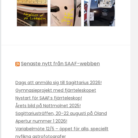
Senaste nytt från SAAF-webben
Dags att anmäla sig till Sagittarius 2026!
Gymnasieprojekt med fjärrteleskopet
Nystart för SAAF:s fjärrteleskop!
Årets bild på Nattmolnet 2025!
Sagittariusträffen, 20–22 augusti på Öland
Apertur nummer 1 2026!
Variabelmöte 12/5 – öppet för alla, speciellt
nyfikna astrofotografer