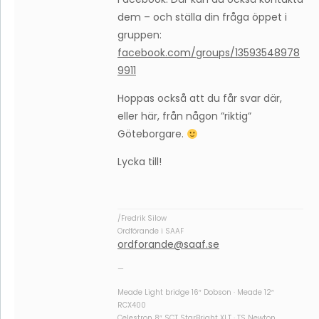
dem – och ställa din fråga öppet i
gruppen:
facebook.com/groups/13593548978
9911
Hoppas också att du får svar där,
eller här, från någon ”riktig”
Göteborgare.
Lycka till!
/Fredrik Silow
Ordförande i SAAF
ordforande@saaf.se
—
Meade Light bridge 16″ Dobson · Meade 12″
RCX400
Celestron 8″ SCT StarBright XLT · TS Newton