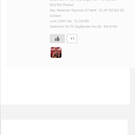
150/750 Photon
Sky-Watcher Skymax 127 MAK · TS AP 70/420 ED
Carbon
Lunt LS35T Ha · TS 20×80
Celestron 15×70 SkyMaster Pro ED · NN 8×42
+1