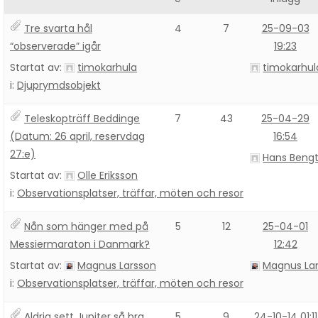
Tre svarta hål
4
7
25-09-03
“observerade” igår
19:23
Startat av:
timokarhula
timokarhul
i:
Djuprymdsobjekt
Teleskopträff Beddinge
7
43
25-04-29
(Datum: 26 april, reservdag
16:54
27:e)
Hans Beng
Startat av:
Olle Eriksson
i:
Observationsplatser, träffar, möten och resor
Nån som hänger med på
5
12
25-04-01
Messiermaraton i Danmark?
12:42
Startat av:
Magnus Larsson
Magnus La
i:
Observationsplatser, träffar, möten och resor
Aldrig sett Jupiter så bra
5
9
24-10-14 01:11