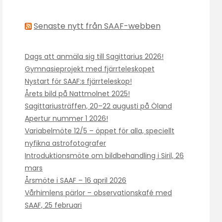
Senaste nytt från SAAF-webben
Dags att anmäla sig till Sagittarius 2026!
Gymnasieprojekt med fjärrteleskopet
Nystart för SAAF:s fjärrteleskop!
Årets bild på Nattmolnet 2025!
Sagittariusträffen, 20–22 augusti på Öland
Apertur nummer 1 2026!
Variabelmöte 12/5 – öppet för alla, speciellt
nyfikna astrofotografer
Introduktionsmöte om bildbehandling i Siril, 26
mars
Årsmöte i SAAF – 16 april 2026
Vårhimlens pärlor – observationskafé med
SAAF, 25 februari