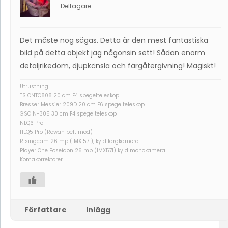
Deltagare
Det måste nog sägas. Detta är den mest fantastiska
bild på detta objekt jag någonsin sett! Sådan enorm
detaljrikedom, djupkänsla och färgåtergivning! Magiskt!
Utrustning
TS ONTC808 20 cm F4 spegelteleskop
Bresser Messier 209D 20 cm F6 spegelteleskop
GSO N-305 30 cm F4 spegelteleskop
NEQ6 Pro
HEQ5 Pro (Rowan belt mod)
Risingcam 26 mp (IMX 571), kyld färgkamera.
Player One Poseidon 26 mp (IMX571) kyld monokamera
Komakorrektorer
Författare
Inlägg