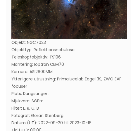
Objekt: NGC7023
Objekttyp: Reflektionsnebulosa
Teleskop/objektiv: TS106
Montering: Ioptron CEM70
Kamera: ASI2600MM
Ytterligare utrustning: Primalucelab Eagel 3S, ZWO EAF
focuser
Plats: Kungsängen
Mjukvara: SGPro
Filter: L, R, G, B
Fotograf: Göran Stenberg
Datum (UT): 2022-09-20 till 2023-10-16
Tid (UT): 00:00