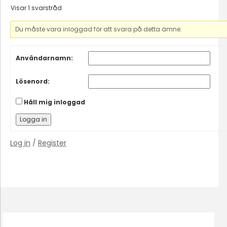
Visar 1 svarstråd
Du måste vara inloggad för att svara på detta ämne.
Användarnamn:
Lösenord:
Håll mig inloggad
Logga in
Log in
/
Register