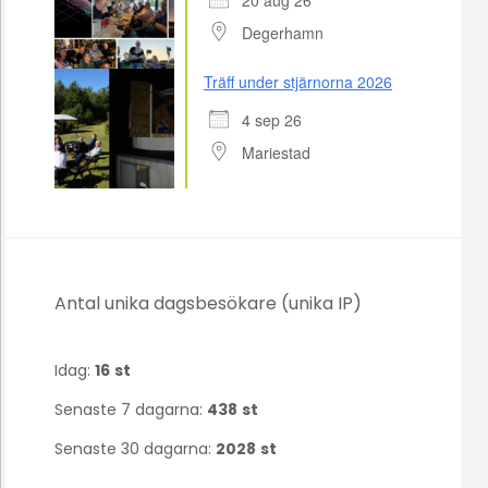
20 aug 26
Degerhamn
Träff under stjärnorna 2026
4 sep 26
Mariestad
Antal unika dagsbesökare (unika IP)
Idag:
16
st
Senaste 7 dagarna:
438
st
Senaste 30 dagarna:
2028
st