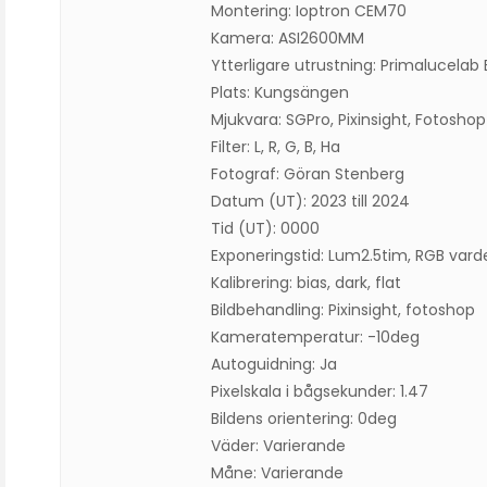
Montering: Ioptron CEM70
Kamera: ASI2600MM
Ytterligare utrustning: Primalucelab
Plats: Kungsängen
Mjukvara: SGPro, Pixinsight, Fotoshop
Filter: L, R, G, B, Ha
Fotograf: Göran Stenberg
Datum (UT): 2023 till 2024
Tid (UT): 0000
Exponeringstid: Lum2.5tim, RGB vard
Kalibrering: bias, dark, flat
Bildbehandling: Pixinsight, fotoshop
Kameratemperatur: -10deg
Autoguidning: Ja
Pixelskala i bågsekunder: 1.47
Bildens orientering: 0deg
Väder: Varierande
Måne: Varierande