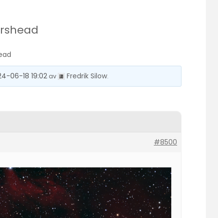
orshead
ead
24-06-18 19:02
Fredrik Silow
av
.
#8500