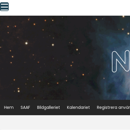
Skip
to
content
Hem
SAAF
Bildgalleriet
Kalendariet
Registrera anvä