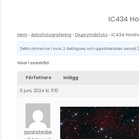
IC434 H
Hem
›
Astrofotografering
›
Djuprymdsfoto
›
IC434 Horsh
Detta ämne har 1 svar, 2 deltagare, och uppdaterades senast
Visar 1 svarstråd
Författare
Inlägg
6 juni, 2024 kl. 11:10
goranstenbe