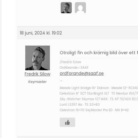
18 juni, 2024 kl. 19:02
Otroligt fin och krämig bild över ett
/Fredrik Silow
Ordförande i SAAF
ordforande@saaf.se
Fredrik Silow
—
Keymaster
Meade Light bridge 16″ Dobson · Meade 12″ RCX4
Celestron 8″ SCT StarBright XLT · TS Newton 150/
Sky-Watcher Skymax 127 MAK · TS AP 70/420 ED 
Lunt LS35T Ha · TS 20×80
Celestron 15×70 SkyMaster Pro ED · NN 8×42