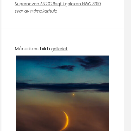
Supernovan SN2026sqf i galaxen NGC 3310
svar av
timokarhula
Månadens bild i
galleriet