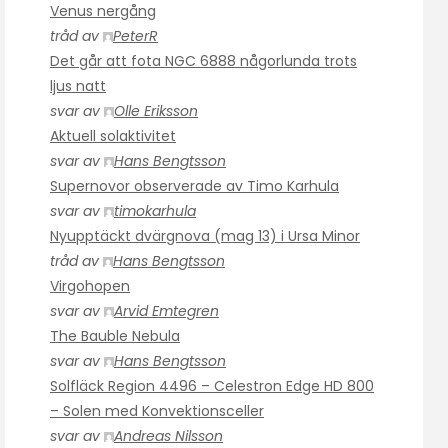
Venus nergång
tråd av
PeterR
Det går att fota NGC 6888 någorlunda trots
ljus natt
svar av
Olle Eriksson
Aktuell solaktivitet
svar av
Hans Bengtsson
Supernovor observerade av Timo Karhula
svar av
timokarhula
Nyupptäckt dvärgnova (mag 13) i Ursa Minor
tråd av
Hans Bengtsson
Virgohopen
svar av
Arvid Emtegren
The Bauble Nebula
svar av
Hans Bengtsson
Solfläck Region 4496 – Celestron Edge HD 800
– Solen med Konvektionsceller
svar av
Andreas Nilsson