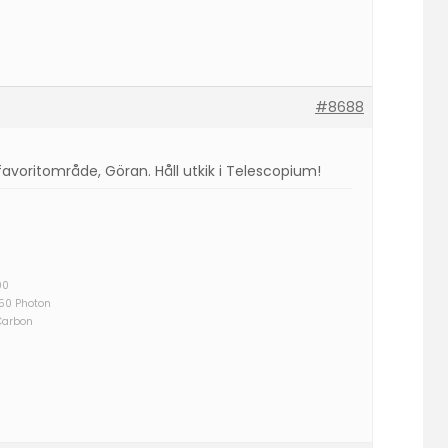
#8688
 favoritområde, Göran. Håll utkik i Telescopium!
00
750 Photon
Carbon