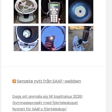
Senaste nytt från SAAF-webben
Dags att anmäla sig till Sagittarius 2026!
Gymnasieprojekt med fjärrteleskopet
Nystart för SAAF:s fjärrteleskop!