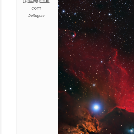
rg54@gmail.
com
Deltagare