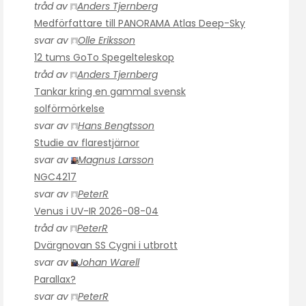
tråd av
Anders Tjernberg
Medförfattare till PANORAMA Atlas Deep-Sky
svar av
Olle Eriksson
12 tums GoTo Spegelteleskop
tråd av
Anders Tjernberg
Tankar kring en gammal svensk
solförmörkelse
svar av
Hans Bengtsson
Studie av flarestjärnor
svar av
Magnus Larsson
NGC4217
svar av
PeterR
Venus i UV-IR 2026-08-04
tråd av
PeterR
Dvärgnovan SS Cygni i utbrott
svar av
Johan Warell
Parallax?
svar av
PeterR