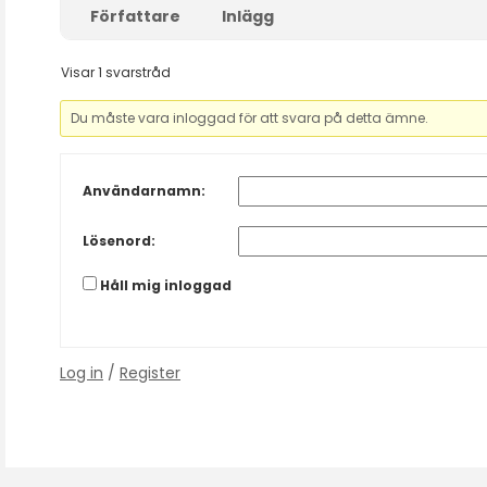
Författare
Inlägg
Visar 1 svarstråd
Du måste vara inloggad för att svara på detta ämne.
Användarnamn:
Lösenord:
Håll mig inloggad
Log in
/
Register