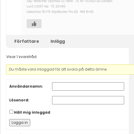
Sky-Watcher Skymax 127 MAK · TS AP 70/420 ED Carbon
Lunt LS35T Ha · TS 20×80
Celestron 15×70 SkyMaster Pro ED · NN 8×42
Författare
Inlägg
Visar 1 svarstråd
Du måste vara inloggad för att svara på detta ämne.
Användarnamn:
Lösenord:
Håll mig inloggad
Logga in