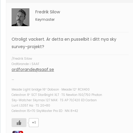
Fredrik Silow
Keymaster
Otroligt vackert. Är detta en pusselbit i ditt nya sky
survey-projekt?
/Fredrik Silow
Ordförande i SAAF
ordforande@saaf.se
—
Meade Light bridge 16″ Dobson · Meade 12″ RCX400
Celestron 8″ SCT StarBright XLT · TS Newton 150/750 Photon
Sky-Watcher Skymax 127 MAK · TS AP 70/420 ED Carbon
Lunt LS35T Ha · TS 20×80
Celestron 15×70 SkyMaster Pro ED · NN 8×42
+1