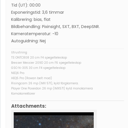
Tid (UT): 00:00
Exponeringstid: 3,6 timmar
Kalibrering: bias, flat
Bildbehandling: Pixinsight, SXT, BXT, DeepSNR.
Kameratemperatur: -10
Autoguidning: Nej
Utrustning
TS ONTC808 20 cm F4 spegelteleskop
Bresser Messier 209D 20 cm F6 spegelteleskop
GSO N-305 30 cm F4 spegelteleskop
NEQ6 Pro
HEQ5 Pro (Rowan belt mod)
Risingcam 26 mp (IMX 571), kyld färgkamera.
Player One Poseidon 26 mp (IMX571) kyld monokamera
Komakorrektorer
Attachments: