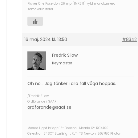
Player One Poseidon 26 mp (IMX571) kyld monokamera
Komakorrektorer
16 maj, 2024 kl. 13:50
#8342
Fredrik Silow
Keymaster
Oh no… Jag tänker i alla fall våga hoppas.
/Fredrik Silow
Ordförande i SAAF
ordforande@saaf.se
—
Meade Light bridge 16″ Dobson · Meade 12″ RCX400
Celestron 8″ SCT StarBright XLT · TS Newton 150/750 Photon