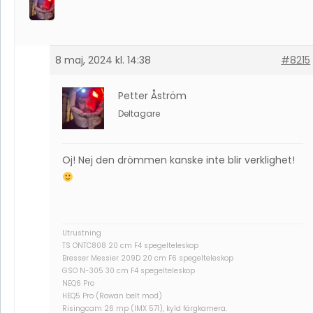
8 maj, 2024 kl. 14:38
#8215
Petter Åström
Deltagare
Oj! Nej den drömmen kanske inte blir verklighet!
Utrustning
TS ONTC808 20 cm F4 spegelteleskop
Bresser Messier 209D 20 cm F6 spegelteleskop
GSO N-305 30 cm F4 spegelteleskop
NEQ6 Pro
HEQ5 Pro (Rowan belt mod)
Risingcam 26 mp (IMX 571), kyld färgkamera.