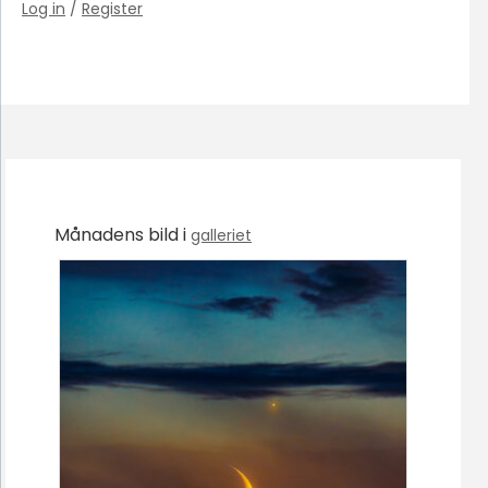
Log in
/
Register
Månadens bild i
galleriet