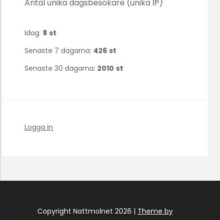
Antal unika dagsbesökare (unika IP)
Idag:
8
st
Senaste 7 dagarna:
426
st
Senaste 30 dagarna:
2010
st
Logga in
Copyright Nattmolnet 2026 |
Theme by