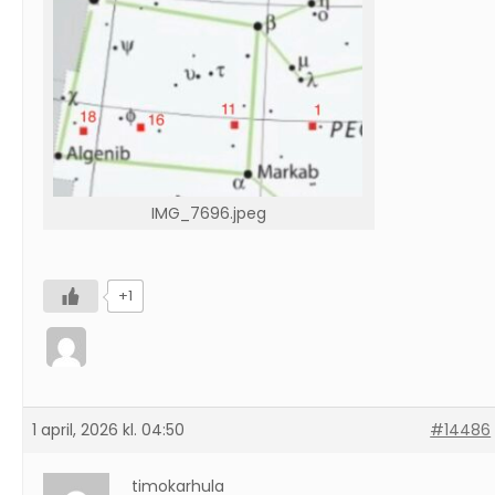
IMG_7696.jpeg
+1
1 april, 2026 kl. 04:50
#14486
timokarhula