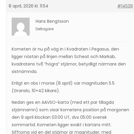
8 april, 2026 kl. 11:54
#14539
Hans Bengtsson
Deltagare
Kometen är nu på väg in i Kvadraten i Pegasus, den
ligger nästan på linjen mellan Scheat och Markab,
kvadratens två ”högra” stjärnor, betydligt närmare den
sistnämnda.
Enligt en obs i morse (8 april) var magnituden 5.5
(Granslo, 10×42 kikare).
Nedan ges en AAVSO-karta (med ett par tillagda
stjärnnamn) som visar kometens position på morgonen
den 9 april klockan 03:00 UT, dvs 05:00 svensk
sommartid. Kometen ligger exakt i kartans mitt.
Siffrorna vid en del stjärnor är magnituder, med