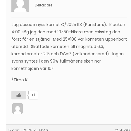
Deltagare
Jag obsade nyss komet C/2025 R3 (Panstarrs). Klockan
4:00 såg jag den med 10×50-kikare men misstog den
först för en stjärna. Med 25×100 var kometen uppenbart
utbredd. Skattade kometen till magnitud 6.3,
komadiameter 2′.5 och DC=7 (välkondenserad). Ingen
svans syntes i den 99% fullmånens sken när
komethöjden var 10°.
/Timo K
+1
5 april, 2026 kl. 13:43
#14526