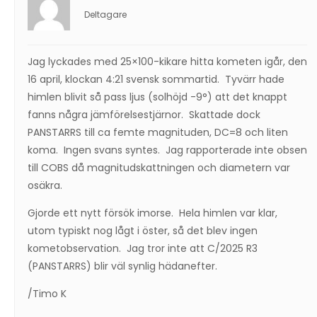
Deltagare
Jag lyckades med 25×100-kikare hitta kometen igår, den
16 april, klockan 4:21 svensk sommartid. Tyvärr hade
himlen blivit så pass ljus (solhöjd -9°) att det knappt
fanns några jämförelsestjärnor. Skattade dock
PANSTARRS till ca femte magnituden, DC=8 och liten
koma. Ingen svans syntes. Jag rapporterade inte obsen
till COBS då magnitudskattningen och diametern var
osäkra.
Gjorde ett nytt försök imorse. Hela himlen var klar,
utom typiskt nog lågt i öster, så det blev ingen
kometobservation. Jag tror inte att C/2025 R3
(PANSTARRS) blir väl synlig hädanefter.
/Timo K