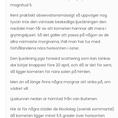
magnitud 5.
Rent praktiskt observationsmässigt så uppväger nog
tyvärr inte den väntade beskedliga ljusökningen den
nackdel man får av att kometen hamnar allt mera i
gryningsljuset. Så det gäller att passa på någon av de
allra närmaste morgnarna, ifall man har tur med
förhållandena nära horisonten i öster.
Den ljusökning pga forward scattering som kan tänkas
ske börjar knappast före 20 april, och då är det för sent,
då ligger kometen för nära solen på himlen.
Men än så länge finns några morgnar att vinka på, om
vädret vill.
Ljuskurvan nedan är hämtad från van Buitenen.
Här är för några städer de klockslag (svensk sommartid)
då kometen ligger minst 5.5 grader över horisonten