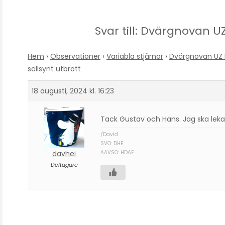
Svar till: Dvärgnovan UZ
Hem
›
Observationer
›
Variabla stjärnor
›
Dvärgnovan UZ B
sällsynt utbrott
18 augusti, 2024 kl. 16:23
Tack Gustav och Hans. Jag ska leka
/David
SVO: DHE
davhei
AAVSO: HDAE
Deltagare