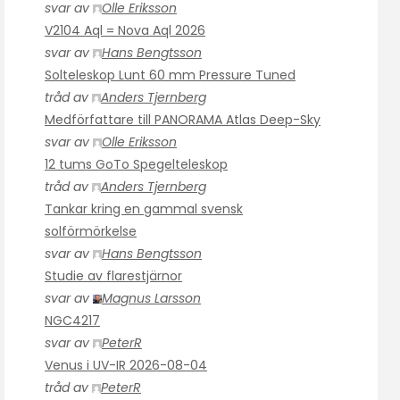
svar av
Olle Eriksson
V2104 Aql = Nova Aql 2026
svar av
Hans Bengtsson
Solteleskop Lunt 60 mm Pressure Tuned
tråd av
Anders Tjernberg
Medförfattare till PANORAMA Atlas Deep-Sky
svar av
Olle Eriksson
12 tums GoTo Spegelteleskop
tråd av
Anders Tjernberg
Tankar kring en gammal svensk
solförmörkelse
svar av
Hans Bengtsson
Studie av flarestjärnor
svar av
Magnus Larsson
NGC4217
svar av
PeterR
Venus i UV-IR 2026-08-04
tråd av
PeterR