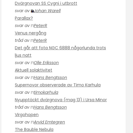
Dvärgnovan SS Cygni i utbrott
svar av
Johan Warell
Parallax?
svar av
PeterR
Venus nergång
tråd av
PeterR
Det går att fota NGC 6888 någorlunda trots
ljus natt
svar av
Olle Eriksson
Aktuell solaktivitet
svar av
Hans Bengtsson
Supernovor observerade av Timo Karhula
svar av
timokarhula
Nyupptäckt dvärgnova (mag 13) i Ursa Minor
tråd av
Hans Bengtsson
Virgohopen
svar av
Arvid Emtegren
The Bauble Nebula