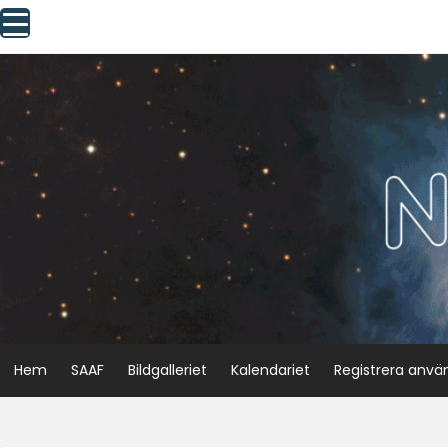
Skip
to
content
Hem
SAAF
Bildgalleriet
Kalendariet
Registrera anvä