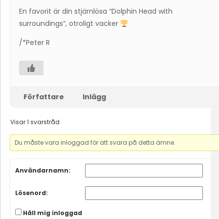
En favorit är din stjärnlösa “Dolphin Head with
surroundings”, otroligt vacker
/*Peter R
Författare
Inlägg
Visar 1 svarstråd
Du måste vara inloggad för att svara på detta ämne.
Användarnamn:
Lösenord:
Håll mig inloggad