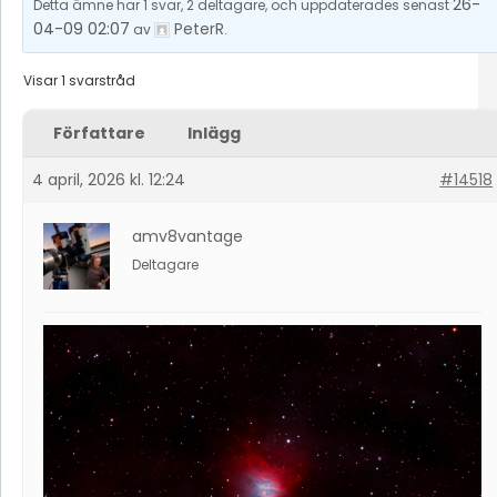
26-
Detta ämne har 1 svar, 2 deltagare, och uppdaterades senast
04-09 02:07
PeterR
av
.
Visar 1 svarstråd
Författare
Inlägg
4 april, 2026 kl. 12:24
#14518
amv8vantage
Deltagare