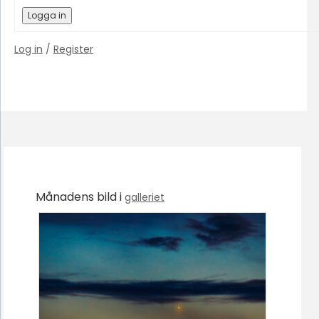
Logga in
Log in
/
Register
Månadens bild i
galleriet