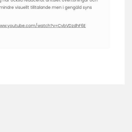
g har också reducerat antalet övertoningar och
indre visuellt tilltalande men i gengäld syns
/www.youtube.com/watch?v=CvbVDzdhF6E