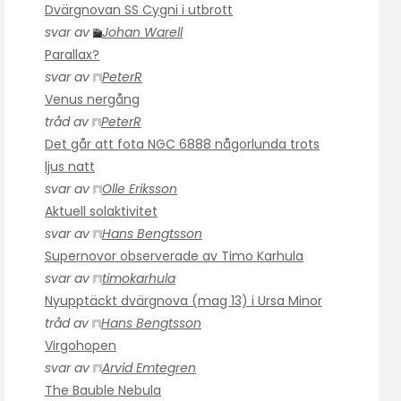
Dvärgnovan SS Cygni i utbrott
svar av
Johan Warell
Parallax?
svar av
PeterR
Venus nergång
tråd av
PeterR
Det går att fota NGC 6888 någorlunda trots
ljus natt
svar av
Olle Eriksson
Aktuell solaktivitet
svar av
Hans Bengtsson
Supernovor observerade av Timo Karhula
svar av
timokarhula
Nyupptäckt dvärgnova (mag 13) i Ursa Minor
tråd av
Hans Bengtsson
Virgohopen
svar av
Arvid Emtegren
The Bauble Nebula