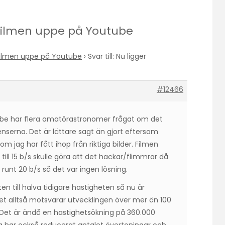
terfilmen uppe på Youtube
rfilmen uppe på Youtube
›
Svar till: Nu ligger
#12466
tube har flera amatörastronomer frågat om det
venserna. Det är lättare sagt än gjort eftersom
som jag har fått ihop från riktiga bilder. Filmen
r till 15 b/s skulle göra att det hackar/flimmrar då
 runt 20 b/s så det var ingen lösning.
en till halva tidigare hastigheten så nu är
et alltså motsvarar utvecklingen över mer än 100
. Det är ändå en hastighetsökning på 360.000