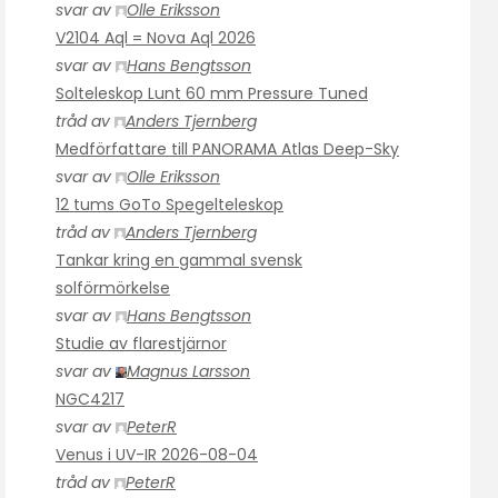
svar av
Olle Eriksson
V2104 Aql = Nova Aql 2026
svar av
Hans Bengtsson
Solteleskop Lunt 60 mm Pressure Tuned
tråd av
Anders Tjernberg
Medförfattare till PANORAMA Atlas Deep-Sky
svar av
Olle Eriksson
12 tums GoTo Spegelteleskop
tråd av
Anders Tjernberg
Tankar kring en gammal svensk
solförmörkelse
svar av
Hans Bengtsson
Studie av flarestjärnor
svar av
Magnus Larsson
NGC4217
svar av
PeterR
Venus i UV-IR 2026-08-04
tråd av
PeterR