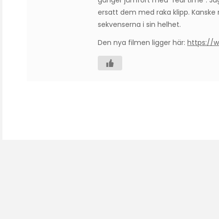
gånger jämfört med “real time”. Ja
ersatt dem med raka klipp. Kanske m
sekvenserna i sin helhet.
Den nya filmen ligger här:
https:/