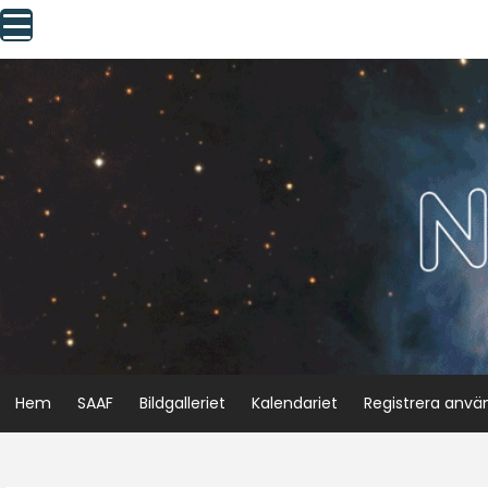
Skip
to
content
Hem
SAAF
Bildgalleriet
Kalendariet
Registrera anvä