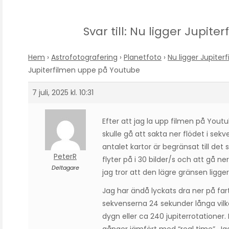
Svar till: Nu ligger Jupi
Hem
›
Astrofotografering
›
Planetfoto
›
Nu ligger Jupite
Jupiterfilmen uppe på Youtube
7 juli, 2025 kl. 10:31
Efter att jag la upp filmen på You
skulle gå att sakta ner flödet i sek
antalet kartor är begränsat till det 
PeterR
flyter på i 30 bilder/s och att gå ne
Deltagare
jag tror att den lägre gränsen ligger
Jag har ändå lyckats dra ner på fart
sekvenserna 24 sekunder långa vilk
dygn eller ca 240 jupiterrotationer