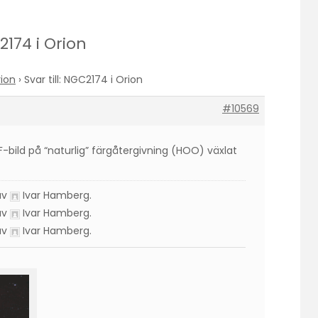
C2174 i Orion
ion
›
Svar till: NGC2174 i Orion
#10569
-bild på “naturlig” färgåtergivning (HOO) växlat
 av
Ivar Hamberg
.
 av
Ivar Hamberg
.
 av
Ivar Hamberg
.