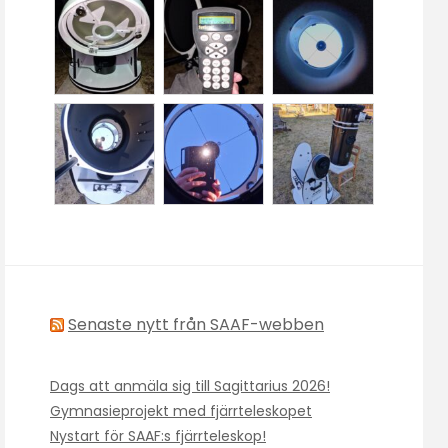
Senaste nytt från SAAF-webben
Dags att anmäla sig till Sagittarius 2026!
Gymnasieprojekt med fjärrteleskopet
Nystart för SAAF:s fjärrteleskop!