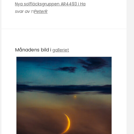
Nya solfläcksgruppen AR4493 i Ha
svar av
PeterR
Månadens bild i
galleriet