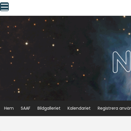
Skip
to
content
Hem
SAAF
Bildgalleriet
Kalendariet
Registrera anvä