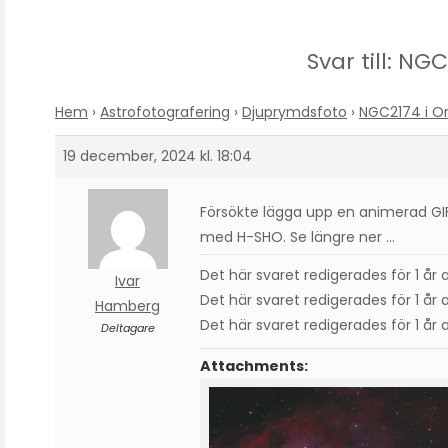
Svar till: NG
Hem
›
Astrofotografering
›
Djuprymdsfoto
›
NGC2174 i Or
19 december, 2024 kl. 18:04
Försökte lägga upp en animerad GIF
med H-SHO. Se längre ner …
Det här svaret redigerades för 1 år
Ivar
Det här svaret redigerades för 1 år
Hamberg
Det här svaret redigerades för 1 år
Deltagare
Attachments: