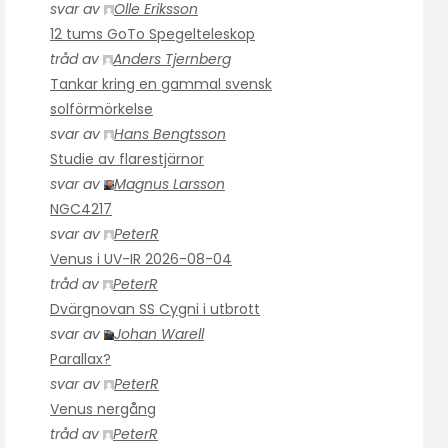
svar av
Olle Eriksson
12 tums GoTo Spegelteleskop
tråd av
Anders Tjernberg
Tankar kring en gammal svensk
solförmörkelse
svar av
Hans Bengtsson
Studie av flarestjärnor
svar av
Magnus Larsson
NGC4217
svar av
PeterR
Venus i UV-IR 2026-08-04
tråd av
PeterR
Dvärgnovan SS Cygni i utbrott
svar av
Johan Warell
Parallax?
svar av
PeterR
Venus nergång
tråd av
PeterR