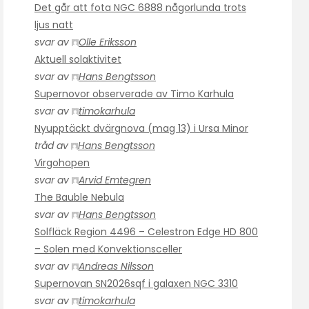
Det går att fota NGC 6888 någorlunda trots
ljus natt
svar av
Olle Eriksson
Aktuell solaktivitet
svar av
Hans Bengtsson
Supernovor observerade av Timo Karhula
svar av
timokarhula
Nyupptäckt dvärgnova (mag 13) i Ursa Minor
tråd av
Hans Bengtsson
Virgohopen
svar av
Arvid Emtegren
The Bauble Nebula
svar av
Hans Bengtsson
Solfläck Region 4496 – Celestron Edge HD 800
– Solen med Konvektionsceller
svar av
Andreas Nilsson
Supernovan SN2026sqf i galaxen NGC 3310
svar av
timokarhula