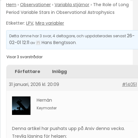
Hem
›
Observationer
›
Variabla stjärnor
›
The Role of Long
Period Variable Stars in Observational Astrophysics
Etiketter:
LPV
,
Mira variabler
26-
Detta ämne har 3 svar, 4 deltagare, och uppdaterades senast
02-01 12:11
Hans Bengtsson
av
.
Visar 3 svarstrådar
Författare
Inlägg
31 januari, 2026 kl. 20:09
#14051
Hernán
Keymaster
Denna artikel har pushats upp på Arxiv denna vecka.
Trevlig läsning för helgen: