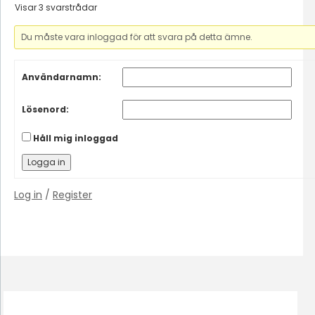
Visar 3 svarstrådar
Du måste vara inloggad för att svara på detta ämne.
Användarnamn:
Lösenord:
Håll mig inloggad
Logga in
Log in
/
Register