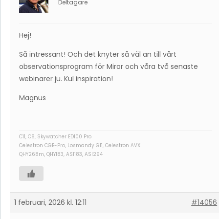
Deltagare
Hej!
Så intressant! Och det knyter så väl an till vårt
observationsprogram för Miror och våra två senaste
webinarer ju. Kul inspiration!
Magnus
C11, C8, Skywatcher ED100 Pro
Celestron CGE-Pro, Losmandy G11, Celestron AVX
QHY268m, QHY183, ASI183, ASI294
1 februari, 2026 kl. 12:11
#14056