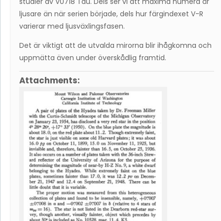
studier av V0718 Tau. Dels ser vi att maxima numera är
ljusare än när serien började, dels hur färgindexet V-R
varierar med ljusväxlingsfasen.
Det är viktigt att de utvalda mirorna blir ihågkomna och
uppmätta även under överskådlig framtid.
Attachments: