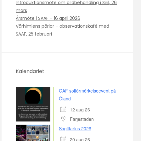
Introduktionsmöte om bildbehandling i Siril, 26
mars
Årsmöte i SAAF – 16 april 2026
Vårhimlens pärlor – observationskafé med
SAAF, 25 februari
Kalendariet
GAF solförmörkelseevent på
Öland
12 aug 26
Färjestaden
Sagittarius 2026
20 aug 26