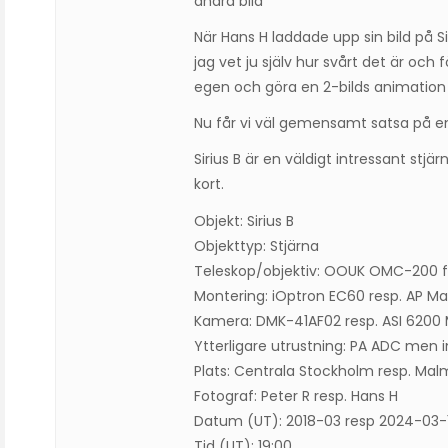
andra bild
När Hans H laddade upp sin bild på S
jag vet ju själv hur svårt det är och
egen och göra en 2-bilds animation 
Nu får vi väl gemensamt satsa på en
Sirius B är en väldigt intressant st
kort.
Objekt: Sirius B
Objekttyp: Stjärna
Teleskop/objektiv: OOUK OMC-200 f/
Montering: iOptron EC60 resp. AP 
Kamera: DMK-41AF02 resp. ASI 6200
Ytterligare utrustning: PA ADC men i
Plats: Centrala Stockholm resp. Ma
Fotograf: Peter R resp. Hans H
Datum (UT): 2018-03 resp 2024-03-
Tid (UT): 19:00