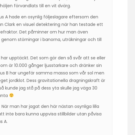
höljen förvandlats till en vit dvärg.
us A hade en osynlig följeslagare eftersom den
n Clark en visuel detektering när han testade ett
ta refraktor. Det påminner om hur man även
genom störningar i banorna, uträkningar och till
 har upptäckt. Det som gör den så svår att se eller
 som är 10.000 gånger ljusstarkare och dränker sin
Sirius B har ungefär samma massa som vår sol men
et jordklot. Dess gravitationella dragningskraft är
å kunde jag stå på dess yta skulle jag väga 30
banta
. När man har jagat den här nästan osynliga lilla
 att inte bara kunna uppvisa stillbilder utan påvisa
s A.