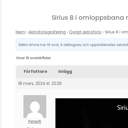
Sirius B i omloppsbana r
Hem
›
Astrofotografering
›
Övrigt astrofoto
›
Sirius B i o
Detta ämne har 19 svar, 4 deltagare, och uppdaterades senas
Visar 16 svarstrådar
Författare
Inlägg
18 mars, 2024 kl. 22:26
PeterR