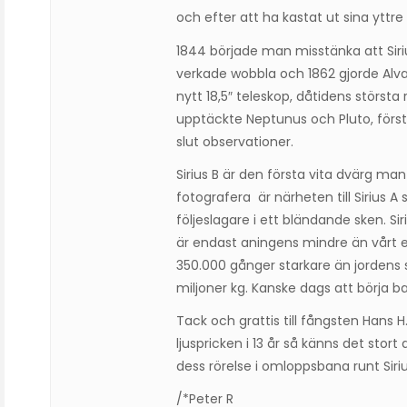
och efter att ha kastat ut sina yttre 
1844 började man misstänka att Siri
verkade wobbla och 1862 gjorde Alva
nytt 18,5″ teleskop, dåtidens störs
upptäckte Neptunus och Pluto, först 
slut observationer.
Sirius B är den första vita dvärg man
fotografera är närheten till Sirius A
följeslagare i ett bländande sken. 
är endast aningens mindre än vårt eg
350.000 gånger starkare än jordens s
miljoner kg. Kanske dags att börja 
Tack och grattis till fångsten Hans H
ljuspricken i 13 år så känns det stort
dess rörelse i omloppsbana runt Siriu
/*Peter R