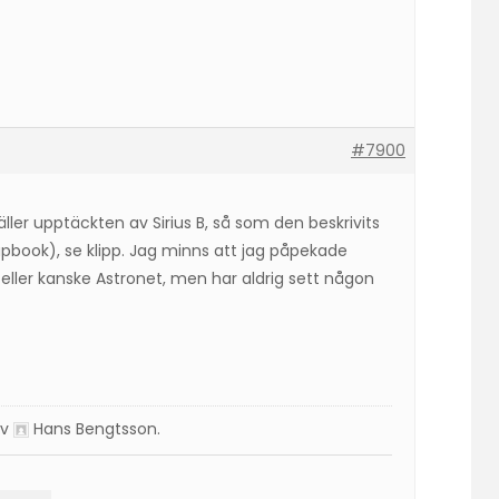
#7900
äller upptäckten av Sirius B, så som den beskrivits
book), se klipp. Jag minns att jag påpekade
ller kanske Astronet, men har aldrig sett någon
av
Hans Bengtsson
.