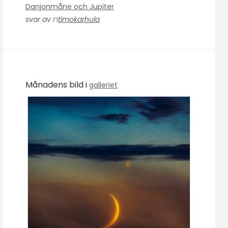
Danjonmåne och Jupiter
svar av
timokarhula
Månadens bild i
galleriet