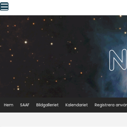
Skip
to
content
Hem
SAAF
Bildgalleriet
Kalendariet
Registrera anvä