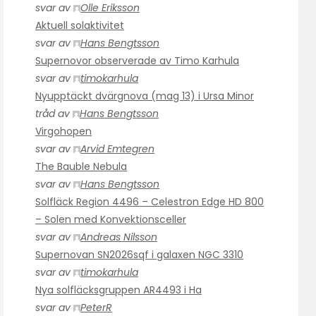
svar av
Olle Eriksson
Aktuell solaktivitet
svar av
Hans Bengtsson
Supernovor observerade av Timo Karhula
svar av
timokarhula
Nyupptäckt dvärgnova (mag 13) i Ursa Minor
tråd av
Hans Bengtsson
Virgohopen
svar av
Arvid Emtegren
The Bauble Nebula
svar av
Hans Bengtsson
Solfläck Region 4496 – Celestron Edge HD 800
– Solen med Konvektionsceller
svar av
Andreas Nilsson
Supernovan SN2026sqf i galaxen NGC 3310
svar av
timokarhula
Nya solfläcksgruppen AR4493 i Ha
svar av
PeterR