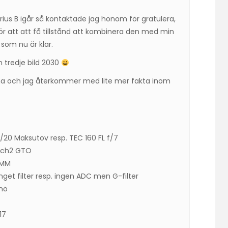
irius B igår så kontaktade jag honom för gratulera,
 för att att få tillstånd att kombinera den med min
som nu är klar.
 tredje bild 2030
järna och jag återkommer med lite mer fakta inom
20 Maksutov resp. TEC 160 FL f/7
Mach2 GTO
 MM
nget filter resp. ingen ADC men G-filter
lmö
17