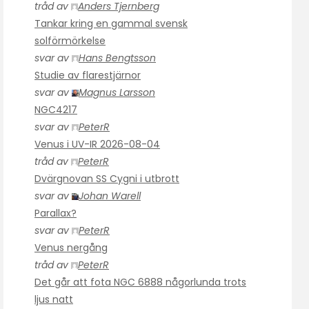
tråd av
Anders Tjernberg
Tankar kring en gammal svensk
solförmörkelse
svar av
Hans Bengtsson
Studie av flarestjärnor
svar av
Magnus Larsson
NGC4217
svar av
PeterR
Venus i UV-IR 2026-08-04
tråd av
PeterR
Dvärgnovan SS Cygni i utbrott
svar av
Johan Warell
Parallax?
svar av
PeterR
Venus nergång
tråd av
PeterR
Det går att fota NGC 6888 någorlunda trots
ljus natt