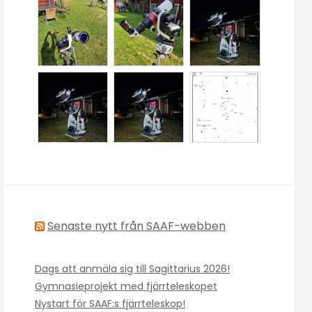
Senaste nytt från SAAF-webben
Dags att anmäla sig till Sagittarius 2026!
Gymnasieprojekt med fjärrteleskopet
Nystart för SAAF:s fjärrteleskop!