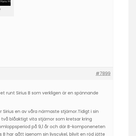
f
#7899
tet runt Sirius B som verkligen är en spännande
 Sirius en av våra närmaste stjärnor.Tidigt i sin
t två blåaktigt vita stjärnor som kretsar kring
n omloppsperiod på 9,1 år och där B-komponeneten
B har gått igenom sin livscykel, blivit en röd jätte