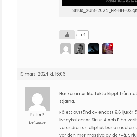
Sirius_2018-2024_PR-HH-02.gi
+4
19 mars, 2024 kl. 16:06
Här kommer lite fakta klippt från nä
stjärna.
På ett avstånd av endast 8,6 ljusår är
PeterR
livscykel anses Sirius A och B ha vari
Deltagare
varandra i en elliptisk bana med e
var den mer massiva av de två. Sirius 