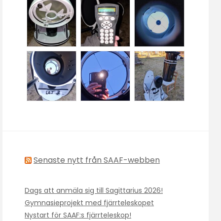
Senaste nytt från SAAF-webben
Dags att anmäla sig till Sagittarius 2026!
Gymnasieprojekt med fjärrteleskopet
Nystart för SAAF:s fjärrteleskop!