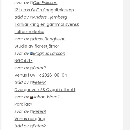
svar av
Olle Eriksson
12 tums GoTo Spegelteleskop
tråd av
Anders Tjernberg
Tankar kring en gammal svensk
solförmörkelse
svar av
Hans Bengtsson
Studie av flarestjärnor
svar av
Magnus Larsson
NGC4217
svar av
PeterR
Venus i UV-IR 2026-08-04
tråd av
PeterR
Dvärgnovan SS Cygni i utbrott
svar av
Johan Warell
Parallax?
svar av
PeterR
Venus nergång
tråd av
PeterR