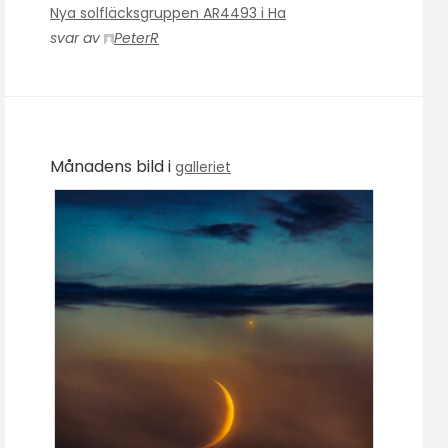
Nya solfläcksgruppen AR4493 i Ha
svar av
PeterR
Månadens bild i
galleriet