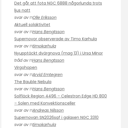
Det går att fota NGC 6888 någorlunda trots
ljus natt
svar av
Olle Eriksson
Aktuell solaktivitet
svar av
Hans Bengtsson
Supernovor observerade av Timo Karhula
svar av
timokarhula
Nyupptäckt dvärgnova (mag 13) i Ursa Minor
tråd av
Hans Bengtsson
Virgohopen
svar av
Arvid Emtegren
The Bauble Nebula
svar av
Hans Bengtsson
Solfläck Region 4496 – Celestron Edge HD 800
– Solen med Konvektionsceller
svar av
Andreas Nilsson
Supernovan SN2026sqf i galaxen NGC 3310
svar av
timokarhula