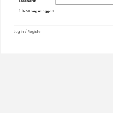
Lösenord:
Håll mig inloggad
Log in
/
Register