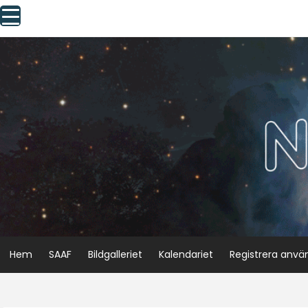
Skip
to
content
Hem
SAAF
Bildgalleriet
Kalendariet
Registrera anvä