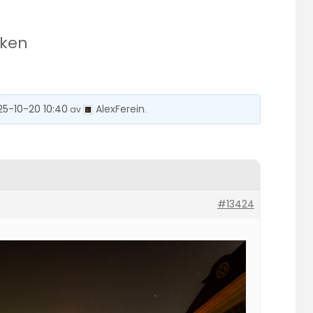
sken
25-10-20 10:40
AlexFerein
av
.
#13424