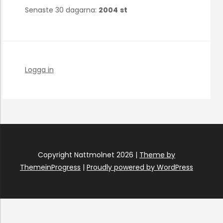
Senaste 30 dagarna:
2004
st
Logga in
Copyright Nattmolnet 2026 |
Theme by
ThemeinProgress
|
Proudly powered by WordPress