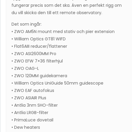
fungerar precis som det ska. Även en perfekt rigg om
du vill skicka den till ett remote observatory.
Det som ingår:
• ZWO AM5N mount med stativ och pier extension
• William Optics GT81 WIFD
• Flat6AIII reducer/flattener
• ZWO ASI2600MM Pro
• ZWO EFW 7×36 filterhjul
• ZWO OAG-L
• ZWO 120MM guidekamera
• William Optics UniGuide 50mm guidescope
• ZWO EAF autofokus
• ZWO ASIAIR Plus
• Antlia 3nm SHO-filter
• Antlia LRGB-filter
• PrimaLuce dovetail
• Dew heaters