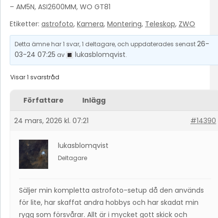
– AM5N, ASI2600MM, WO GT81
Etiketter:
astrofoto
,
Kamera
,
Montering
,
Teleskop
,
ZWO
26-
Detta ämne har 1 svar, 1 deltagare, och uppdaterades senast
03-24 07:25
lukasblomqvist
av
.
Visar 1 svarstråd
Författare
Inlägg
24 mars, 2026 kl. 07:21
#14390
lukasblomqvist
Deltagare
Säljer min kompletta astrofoto-setup då den används
för lite, har skaffat andra hobbys och har skadat min
rygg som försvårar. Allt är i mycket gott skick och