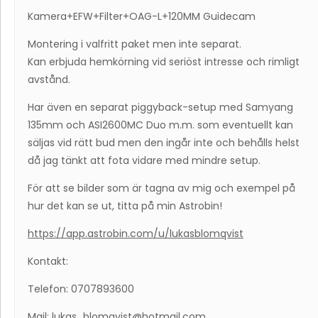
Kamera+EFW+Filter+OAG-L+120MM Guidecam
Montering i valfritt paket men inte separat.
Kan erbjuda hemkörning vid seriöst intresse och rimligt
avstånd.
Har även en separat piggyback-setup med Samyang
135mm och ASI2600MC Duo m.m. som eventuellt kan
säljas vid rätt bud men den ingår inte och behålls helst
då jag tänkt att fota vidare med mindre setup.
För att se bilder som är tagna av mig och exempel på
hur det kan se ut, titta på min Astrobin!
https://app.astrobin.com/u/lukasblomqvist
Kontakt:
Telefon: 0707893600
Mail:
lukas_blomqvist@hotmail.com