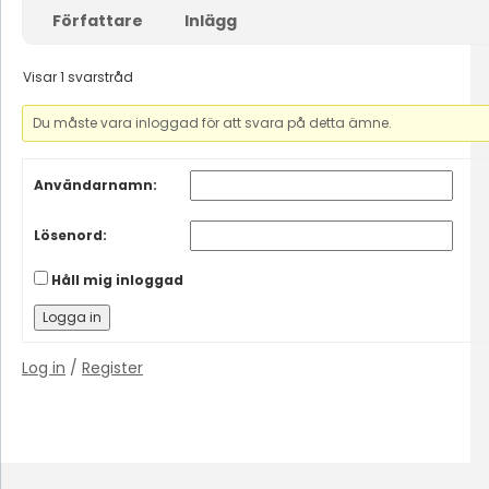
Författare
Inlägg
Visar 1 svarstråd
Du måste vara inloggad för att svara på detta ämne.
Användarnamn:
Lösenord:
Håll mig inloggad
Logga in
Log in
/
Register