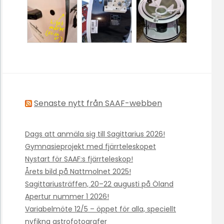
Senaste nytt från SAAF-webben
Dags att anmäla sig till Sagittarius 2026!
Gymnasieprojekt med fjärrteleskopet
Nystart för SAAF:s fjärrteleskop!
Årets bild på Nattmolnet 2025!
Sagittariusträffen, 20–22 augusti på Öland
Apertur nummer 1 2026!
Variabelmöte 12/5 – öppet för alla, speciellt
nyfikna astrofotografer