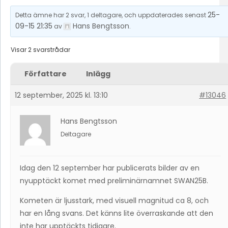
25-
Detta ämne har 2 svar, 1 deltagare, och uppdaterades senast
09-15 21:35
Hans Bengtsson
av
.
Visar 2 svarstrådar
Författare
Inlägg
12 september, 2025 kl. 13:10
#13046
Hans Bengtsson
Deltagare
Idag den 12 september har publicerats bilder av en
nyupptäckt komet med preliminärnamnet SWAN25B.
Kometen är ljusstark, med visuell magnitud ca 8, och
har en lång svans. Det känns lite överraskande att den
inte har upptäckts tidigare.