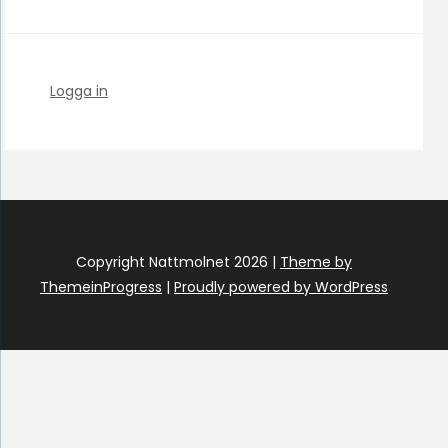
Logga in
Copyright Nattmolnet 2026 |
Theme by
ThemeinProgress
|
Proudly powered by WordPress