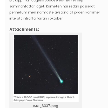
Ett klipp från dagens SpaceWeather (14 sep)
sammanfattar läget. Kometen har redan passerat
perihelium men närmaste avstånd till jorden kommer
inte att inträffa förrän i oktober.
Attachments:
IMG_6037.jpeg