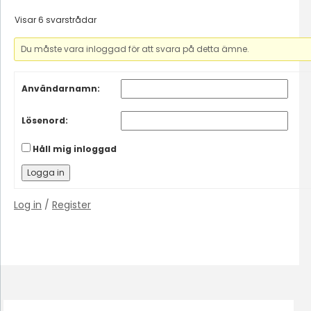
Visar 6 svarstrådar
Du måste vara inloggad för att svara på detta ämne.
Användarnamn:
Lösenord:
Håll mig inloggad
Logga in
Log in
/
Register