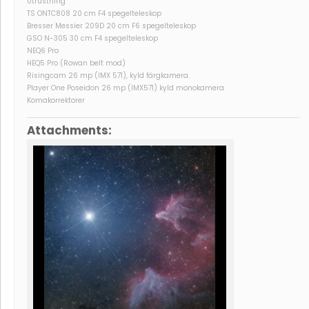
Utrustning
TS ONTC808 20 cm F4 spegelteleskop
Bresser Messier 209D 20 cm F6 spegelteleskop
GSO N-305 30 cm F4 spegelteleskop
NEQ6 Pro
HEQ5 Pro (Rowan belt mod)
Risingcam 26 mp (IMX 571), kyld färgkamera.
Player One Poseidon 26 mp (IMX571) kyld monokamera
Komakorrektorer
Attachments: