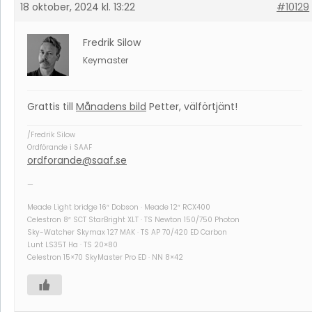
18 oktober, 2024 kl. 13:22
#10129
Fredrik Silow
Keymaster
Grattis till
Månadens bild
Petter, välförtjänt!
/Fredrik Silow
Ordförande i SAAF
ordforande@saaf.se
—
Meade Light bridge 16″ Dobson · Meade 12″ RCX400
Celestron 8″ SCT StarBright XLT · TS Newton 150/750 Photon
Sky-Watcher Skymax 127 MAK · TS AP 70/420 ED Carbon
Lunt LS35T Ha · TS 20×80
Celestron 15×70 SkyMaster Pro ED · NN 8×42