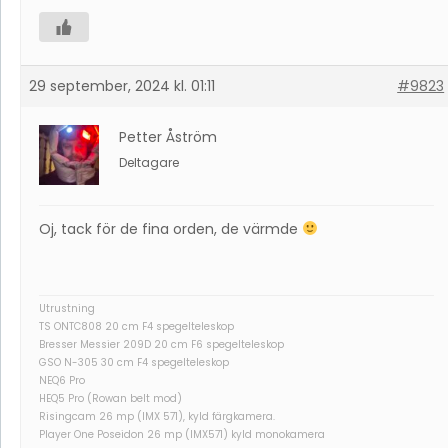
29 september, 2024 kl. 01:11
#9823
Petter Åström
Deltagare
Oj, tack för de fina orden, de värmde
Utrustning
TS ONTC808 20 cm F4 spegelteleskop
Bresser Messier 209D 20 cm F6 spegelteleskop
GSO N-305 30 cm F4 spegelteleskop
NEQ6 Pro
HEQ5 Pro (Rowan belt mod)
Risingcam 26 mp (IMX 571), kyld färgkamera.
Player One Poseidon 26 mp (IMX571) kyld monokamera