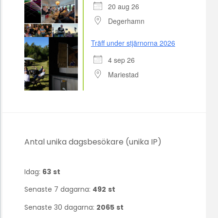
20 aug 26
Degerhamn
Träff under stjärnorna 2026
4 sep 26
Mariestad
Antal unika dagsbesökare (unika IP)
Idag:
63
st
Senaste 7 dagarna:
492
st
Senaste 30 dagarna:
2065
st