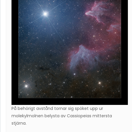
På behörigt avstånd tornar sig spöket upp ur
molekylmolnen belysta av Cassiopeias mittersta
stjärna.