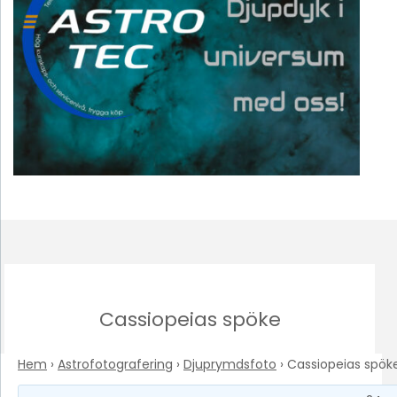
Cassiopeias spöke
Hem
›
Astrofotografering
›
Djuprymdsfoto
›
Cassiopeias spök