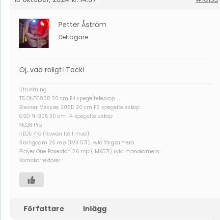
Petter Åström
Deltagare
Oj, vad roligt! Tack!
Utrustning
TS ONTC808 20 cm F4 spegelteleskop
Bresser Messier 209D 20 cm F6 spegelteleskop
GSO N-305 30 cm F4 spegelteleskop
NEQ6 Pro
HEQ5 Pro (Rowan belt mod)
Risingcam 26 mp (IMX 571), kyld färgkamera.
Player One Poseidon 26 mp (IMX571) kyld monokamera
Komakorrektorer
Författare
Inlägg