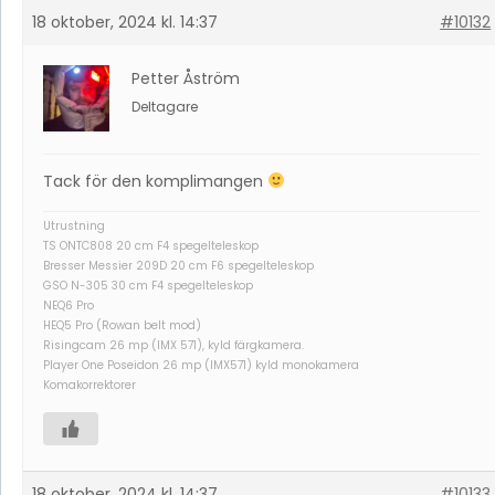
18 oktober, 2024 kl. 14:37
#10132
Petter Åström
Deltagare
Tack för den komplimangen
Utrustning
TS ONTC808 20 cm F4 spegelteleskop
Bresser Messier 209D 20 cm F6 spegelteleskop
GSO N-305 30 cm F4 spegelteleskop
NEQ6 Pro
HEQ5 Pro (Rowan belt mod)
Risingcam 26 mp (IMX 571), kyld färgkamera.
Player One Poseidon 26 mp (IMX571) kyld monokamera
Komakorrektorer
18 oktober, 2024 kl. 14:37
#10133