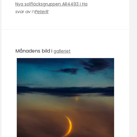
Nya solfläcksgruppen AR4493 i Ha
svar av
PeterR
Månadens bild i
galleriet