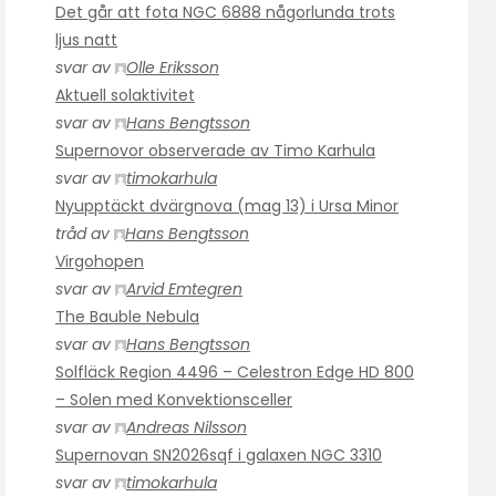
Det går att fota NGC 6888 någorlunda trots
ljus natt
svar av
Olle Eriksson
Aktuell solaktivitet
svar av
Hans Bengtsson
Supernovor observerade av Timo Karhula
svar av
timokarhula
Nyupptäckt dvärgnova (mag 13) i Ursa Minor
tråd av
Hans Bengtsson
Virgohopen
svar av
Arvid Emtegren
The Bauble Nebula
svar av
Hans Bengtsson
Solfläck Region 4496 – Celestron Edge HD 800
– Solen med Konvektionsceller
svar av
Andreas Nilsson
Supernovan SN2026sqf i galaxen NGC 3310
svar av
timokarhula