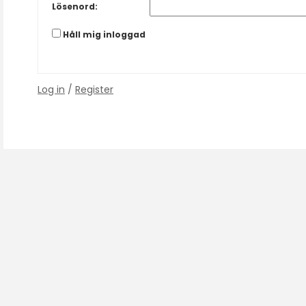
Lösenord:
Håll mig inloggad
Log in
/
Register