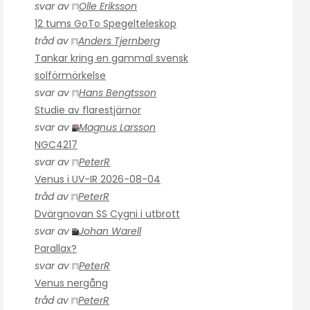
svar av
Olle Eriksson
12 tums GoTo Spegelteleskop
tråd av
Anders Tjernberg
Tankar kring en gammal svensk
solförmörkelse
svar av
Hans Bengtsson
Studie av flarestjärnor
svar av
Magnus Larsson
NGC4217
svar av
PeterR
Venus i UV-IR 2026-08-04
tråd av
PeterR
Dvärgnovan SS Cygni i utbrott
svar av
Johan Warell
Parallax?
svar av
PeterR
Venus nergång
tråd av
PeterR