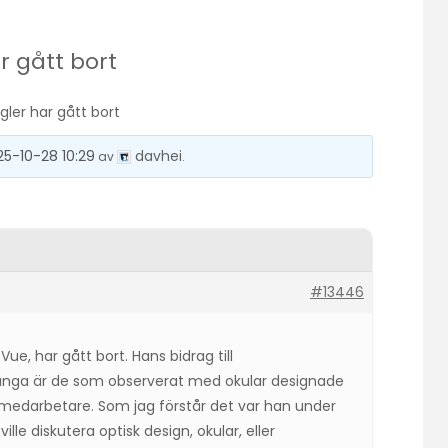
r gått bort
gler har gått bort
25-10-28 10:29
davhei
av
.
#13446
Vue, har gått bort. Hans bidrag till
nga är de som observerat med okular designade
 medarbetare. Som jag förstår det var han under
ille diskutera optisk design, okular, eller