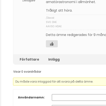
Deltagare
amatörastronomi i allmänhet.
Tråkigt att höra.
/David
SVO: DHE
AAVSO: HDAE
Detta ämne redigerades för 9 mån
Författare
Inlägg
Visar 0 svarstrådar
Du måste vara inloggad för att svara på detta ämne.
Användarnamn: