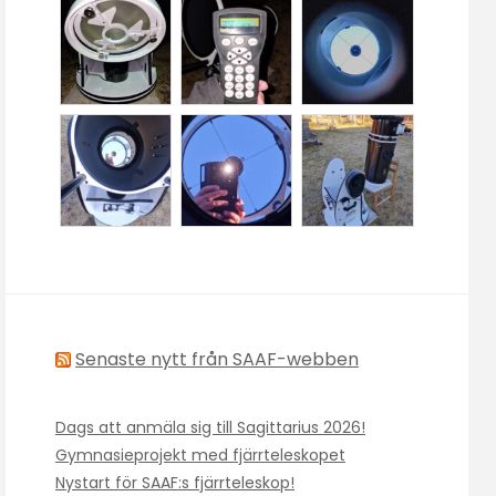
Senaste nytt från SAAF-webben
Dags att anmäla sig till Sagittarius 2026!
Gymnasieprojekt med fjärrteleskopet
Nystart för SAAF:s fjärrteleskop!