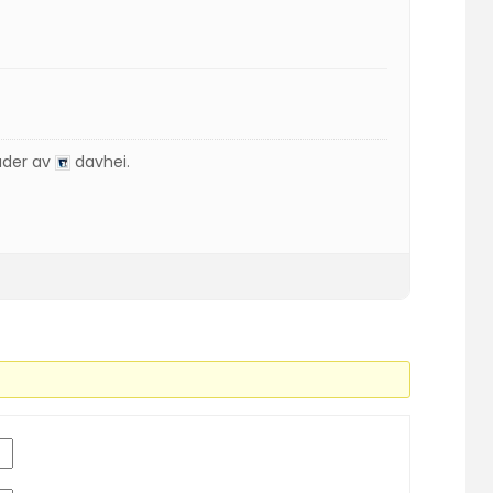
ader av
davhei
.