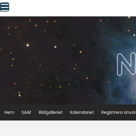
Skip
to
content
Hem
SAAF
Bildgalleriet
Kalendariet
Registrera anvä