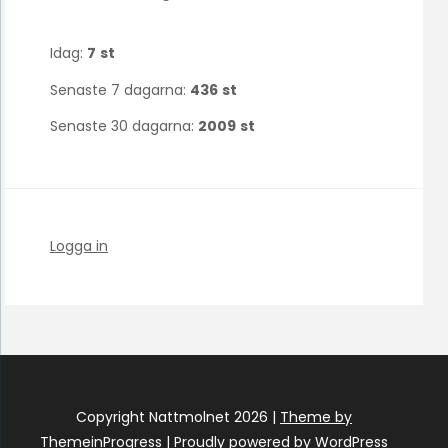
Idag:
7
st
Senaste 7 dagarna:
436
st
Senaste 30 dagarna:
2009
st
Logga in
Copyright Nattmolnet 2026 |
Theme by
ThemeinProgress
|
Proudly powered by WordPress