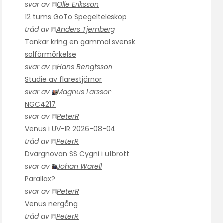
svar av
Olle Eriksson
12 tums GoTo Spegelteleskop
tråd av
Anders Tjernberg
Tankar kring en gammal svensk
solförmörkelse
svar av
Hans Bengtsson
Studie av flarestjärnor
svar av
Magnus Larsson
NGC4217
svar av
PeterR
Venus i UV-IR 2026-08-04
tråd av
PeterR
Dvärgnovan SS Cygni i utbrott
svar av
Johan Warell
Parallax?
svar av
PeterR
Venus nergång
tråd av
PeterR