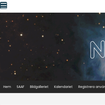
Skip
to
content
Hem
SAAF
Bildgalleriet
Kalendariet
Registrera anvä