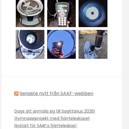
Senaste nytt från SAAF-webben
Dags att anmäla sig till Sagittarius 2026!
Gymnasieprojekt med fjärrteleskopet
Nystart för SAAF:s fjärrteleskop!