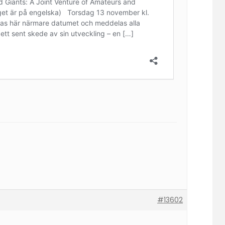
#13602