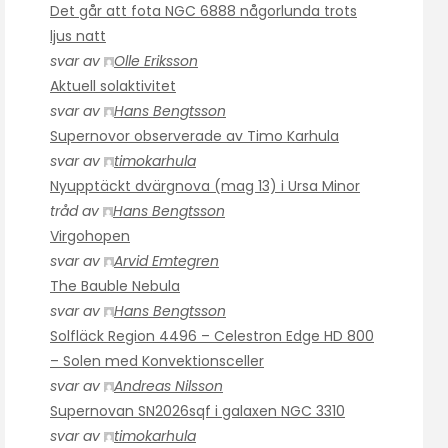
Det går att fota NGC 6888 någorlunda trots
ljus natt
svar av
Olle Eriksson
Aktuell solaktivitet
svar av
Hans Bengtsson
Supernovor observerade av Timo Karhula
svar av
timokarhula
Nyupptäckt dvärgnova (mag 13) i Ursa Minor
tråd av
Hans Bengtsson
Virgohopen
svar av
Arvid Emtegren
The Bauble Nebula
svar av
Hans Bengtsson
Solfläck Region 4496 – Celestron Edge HD 800
– Solen med Konvektionsceller
svar av
Andreas Nilsson
Supernovan SN2026sqf i galaxen NGC 3310
svar av
timokarhula