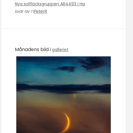
Nya solfläcksgruppen AR4493 i Ha
svar av
PeterR
Månadens bild i
galleriet