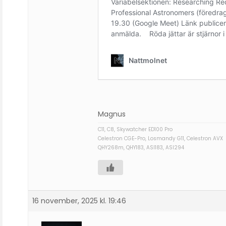
Magnus
C11, C8, Skywatcher ED100 Pro
Celestron CGE-Pro, Losmandy G11, Celestron AVX
QHY268m, QHY183, ASI183, ASI294
16 november, 2025 kl. 19:46