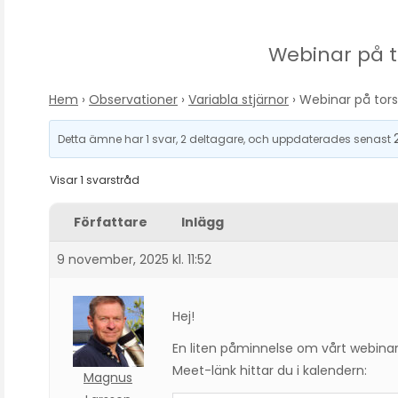
Webinar på t
Hem
›
Observationer
›
Variabla stjärnor
›
Webinar på tors
Detta ämne har 1 svar, 2 deltagare, och uppdaterades senast
Visar 1 svarstråd
Författare
Inlägg
9 november, 2025 kl. 11:52
Hej!
En liten påminnelse om vårt webinari
Meet-länk hittar du i kalendern:
Magnus