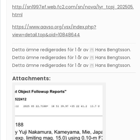
http://sn1997ef.web.fc2.com/sn/nova/lyr_tcpj_202505.
html
https://www.aavso.org/vsx/index.php?
view=detail.top&oid=10848644
Detta ämne redigerades för 1 år av
Hans Bengtsson
.
Detta ämne redigerades för 1 år av
Hans Bengtsson
.
Detta ämne redigerades för 1 år av
Hans Bengtsson
.
Attachments: