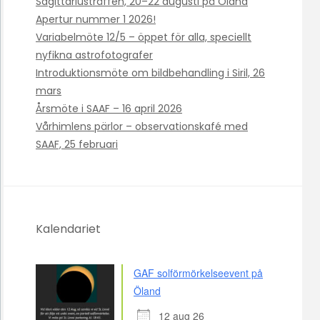
Sagittariusträffen, 20–22 augusti på Öland
Apertur nummer 1 2026!
Variabelmöte 12/5 – öppet för alla, speciellt
nyfikna astrofotografer
Introduktionsmöte om bildbehandling i Siril, 26
mars
Årsmöte i SAAF – 16 april 2026
Vårhimlens pärlor – observationskafé med
SAAF, 25 februari
Kalendariet
GAF solförmörkelseevent på
Öland
12 aug 26