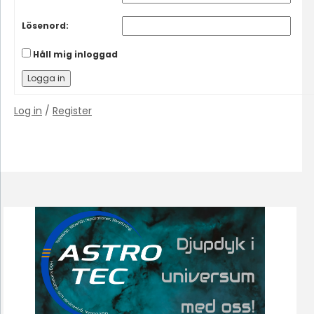
Lösenord:
Håll mig inloggad
Logga in
Log in
/
Register