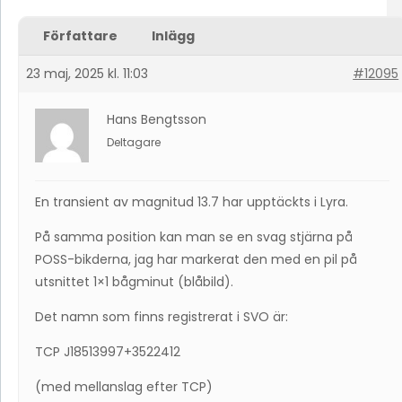
Författare
Inlägg
23 maj, 2025 kl. 11:03
#12095
Hans Bengtsson
Deltagare
En transient av magnitud 13.7 har upptäckts i Lyra.
På samma position kan man se en svag stjärna på
POSS-bikderna, jag har markerat den med en pil på
utsnittet 1×1 bågminut (blåbild).
Det namn som finns registrerat i SVO är:
TCP J18513997+3522412
(med mellanslag efter TCP)