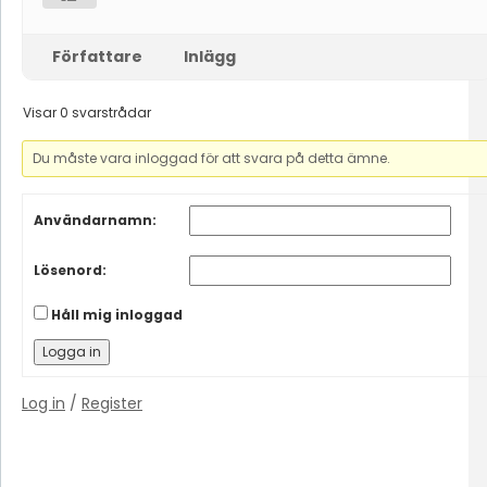
Författare
Inlägg
Visar 0 svarstrådar
Du måste vara inloggad för att svara på detta ämne.
Användarnamn:
Lösenord:
Håll mig inloggad
Logga in
Log in
/
Register