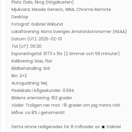
Plats: Dala, Skog (Högakusten)
Mjukvara: Meade Generic, NINA, Chrome Remote
Desktop
Fotograf: Gabriel Wiklund
Lokalförening: Norra Sveriges AmatörAstronomer (NSAA)
Datum (UT): 2025-02-01
Tid (UT): 00:30
Exponeringstid: 1073 x 10s (2 timmar och 59 minuter)
Kalibrering: bias, flat
Bildbehandling: Siril
Bin: 2×2
Autoguidning: Nej
Pixelskala i bågsekunder: 0.594
Bildens orientering: 162 grader
Väder: Troligen ner mot -15 grader om jag minns rätt.
Måne: ca 8% i genomsnitt
Detta ämne redigerades för 8 månader av
Gabriel