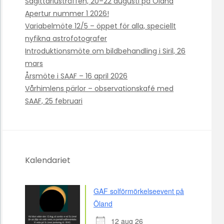
Sagittariusträffen, 20–22 augusti på Öland
Apertur nummer 1 2026!
Variabelmöte 12/5 – öppet för alla, speciellt
nyfikna astrofotografer
Introduktionsmöte om bildbehandling i Siril, 26
mars
Årsmöte i SAAF – 16 april 2026
Vårhimlens pärlor – observationskafé med
SAAF, 25 februari
Kalendariet
GAF solförmörkelseevent på
Öland
12 aug 26