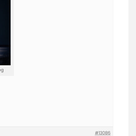
pg
#13086