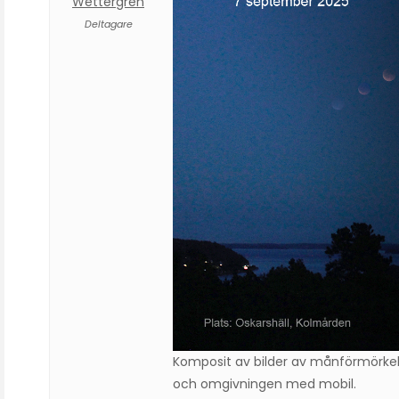
Wettergren
Deltagare
Komposit av bilder av månförmörke
och omgivningen med mobil.