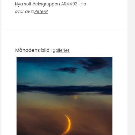
Nya solfläcksgruppen AR4493 i Ha
svar av
PeterR
Månadens bild i
galleriet