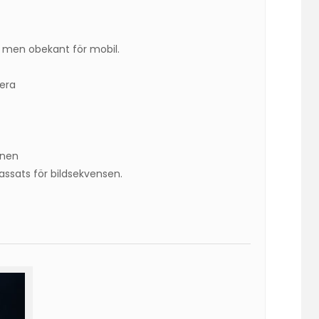
 men obekant för mobil.
era
ånen
assats för bildsekvensen.