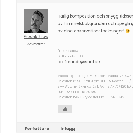
Härlig komposition och snygg tidsse
av himmelsbakgrunden och speglinge
av dina observationsteckningar!
Fredrik Silow
Keymaster
/Fredrik Silow
Ordförande i SAAF
ordforande@saaf.se
—
Meade Light bridge 16″ Dobson · Meade 12″ RCX4
Celestron 8″ SCT StarBright XLT · TS Newton 150/
Sky-Watcher Skymax 127 MAK · TS AP 70/420 ED 
Lunt LS35T Ha · TS 20×80
Celestron 15×70 SkyMaster Pro ED · NN 8×42
Författare
Inlägg