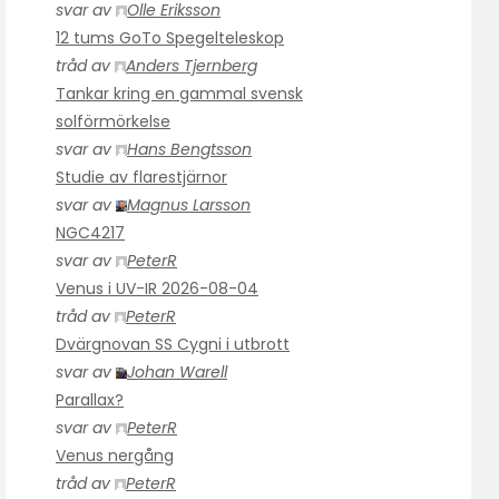
svar av
Olle Eriksson
12 tums GoTo Spegelteleskop
tråd av
Anders Tjernberg
Tankar kring en gammal svensk
solförmörkelse
svar av
Hans Bengtsson
Studie av flarestjärnor
svar av
Magnus Larsson
NGC4217
svar av
PeterR
Venus i UV-IR 2026-08-04
tråd av
PeterR
Dvärgnovan SS Cygni i utbrott
svar av
Johan Warell
Parallax?
svar av
PeterR
Venus nergång
tråd av
PeterR