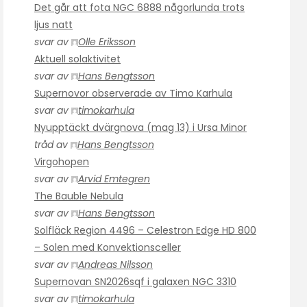
Det går att fota NGC 6888 någorlunda trots
ljus natt
svar av
Olle Eriksson
Aktuell solaktivitet
svar av
Hans Bengtsson
Supernovor observerade av Timo Karhula
svar av
timokarhula
Nyupptäckt dvärgnova (mag 13) i Ursa Minor
tråd av
Hans Bengtsson
Virgohopen
svar av
Arvid Emtegren
The Bauble Nebula
svar av
Hans Bengtsson
Solfläck Region 4496 – Celestron Edge HD 800
– Solen med Konvektionsceller
svar av
Andreas Nilsson
Supernovan SN2026sqf i galaxen NGC 3310
svar av
timokarhula