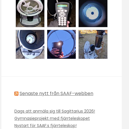
Senaste nytt från SAAF-webben
Dags att anmäla sig till Sagittarius 2026!
Gymnasieprojekt med fjärrteleskopet
Nystart för SAAF:s fjärrteleskop!