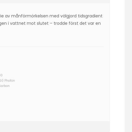
rie av månförmörkelsen med välgjord tidsgradient
n i vattnet mot slutet – trodde först det var en
00
750 Photon
Carbon