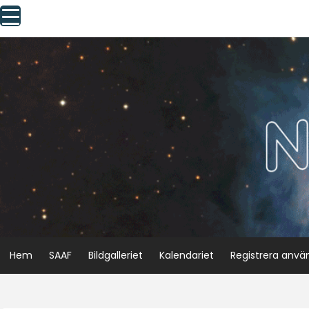
Skip
to
content
Hem
SAAF
Bildgalleriet
Kalendariet
Registrera anvä