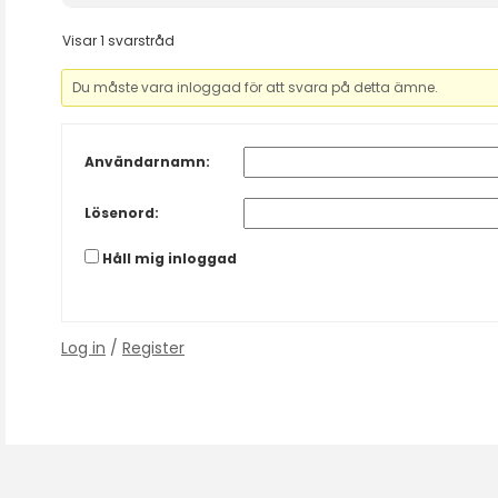
Visar 1 svarstråd
Du måste vara inloggad för att svara på detta ämne.
Användarnamn:
Lösenord:
Håll mig inloggad
Log in
/
Register