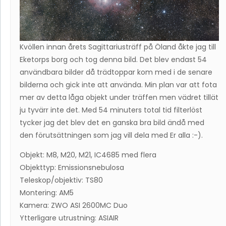
Kvöllen innan årets Sagittariusträff på Öland åkte jag till
Eketorps borg och tog denna bild. Det blev endast 54
användbara bilder då trädtoppar kom med i de senare
bilderna och gick inte att använda. Min plan var att fota
mer av detta låga objekt under träffen men vädret tillät
ju tyvärr inte det. Med 54 minuters total tid filterlöst
tycker jag det blev det en ganska bra bild ändå med
den förutsättningen som jag vill dela med Er alla :-).
Objekt: M8, M20, M21, IC4685 med flera
Objekttyp: Emissionsnebulosa
Teleskop/objektiv: TS80
Montering: AM5
Kamera: ZWO ASI 2600MC Duo
Ytterligare utrustning: ASIAIR