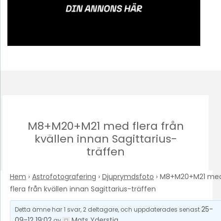
M8+M20+M21 med flera från
kvällen innan Sagittarius-
träffen
Hem
›
Astrofotografering
›
Djuprymdsfoto
›
M8+M20+M21 me
flera från kvällen innan Sagittarius-träffen
25-
Detta ämne har 1 svar, 2 deltagare, och uppdaterades senast
09-12 19:02
Mats Yderstig
av
.