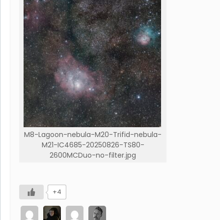
M8-Lagoon-nebula-M20-Trifid-nebula-
M21-IC4685-20250826-TS80-
2600MCDuo-no-filter.jpg
+4