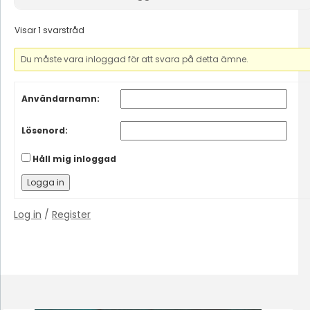
Visar 1 svarstråd
Du måste vara inloggad för att svara på detta ämne.
Användarnamn:
Lösenord:
Håll mig inloggad
Logga in
Log in
/
Register