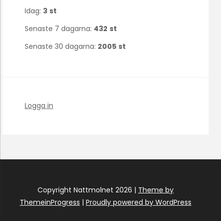
Idag:
3
st
Senaste 7 dagarna:
432
st
Senaste 30 dagarna:
2005
st
Logga in
Copyright Nattmolnet 2026 |
Theme by
ThemeinProgress
|
Proudly powered by WordPress