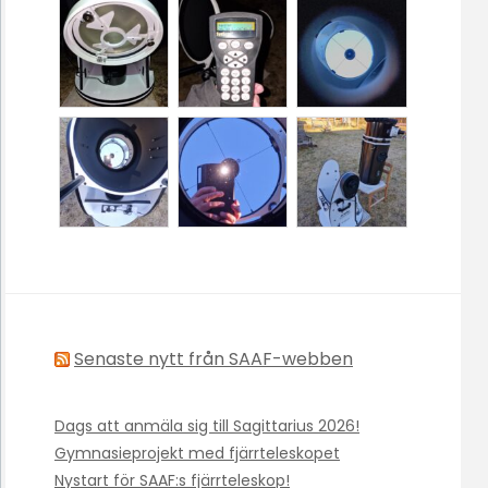
Senaste nytt från SAAF-webben
Dags att anmäla sig till Sagittarius 2026!
Gymnasieprojekt med fjärrteleskopet
Nystart för SAAF:s fjärrteleskop!