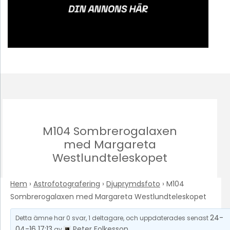
M104 Sombrerogalaxen
med Margareta
Westlundteleskopet
Hem
›
Astrofotografering
›
Djuprymdsfoto
›
M104
Sombrerogalaxen med Margareta Westlundteleskopet
24-
Detta ämne har 0 svar, 1 deltagare, och uppdaterades senast
04-16 17:13
Peter Folkesson
av
.