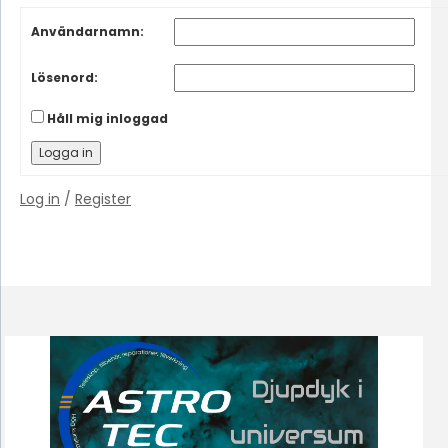
Användarnamn:
Lösenord:
Håll mig inloggad
Logga in
Log in
/
Register