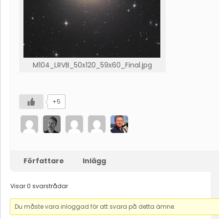
M104_LRVB_50x120_59x60_Final.jpg
+5
Författare
Inlägg
Visar 0 svarstrådar
Du måste vara inloggad för att svara på detta ämne.