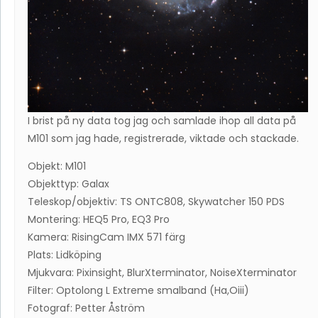
I brist på ny data tog jag och samlade ihop all data på
M101 som jag hade, registrerade, viktade och stackade.
Objekt: M101
Objekttyp: Galax
Teleskop/objektiv: TS ONTC808, Skywatcher 150 PDS
Montering: HEQ5 Pro, EQ3 Pro
Kamera: RisingCam IMX 571 färg
Plats: Lidköping
Mjukvara: Pixinsight, BlurXterminator, NoiseXterminator
Filter: Optolong L Extreme smalband (Ha,Oiii)
Fotograf: Petter Åström