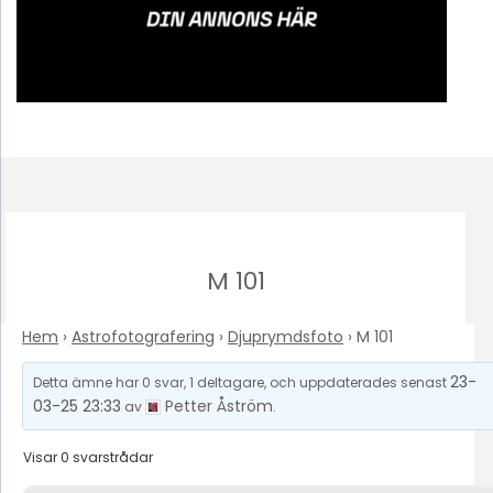
M 101
Hem
›
Astrofotografering
›
Djuprymdsfoto
›
M 101
23-
Detta ämne har 0 svar, 1 deltagare, och uppdaterades senast
03-25 23:33
Petter Åström
av
.
Visar 0 svarstrådar