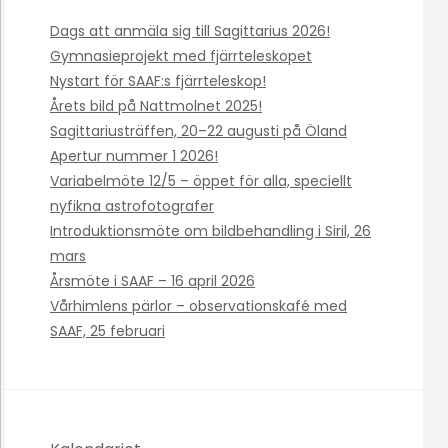
Dags att anmäla sig till Sagittarius 2026!
Gymnasieprojekt med fjärrteleskopet
Nystart för SAAF:s fjärrteleskop!
Årets bild på Nattmolnet 2025!
Sagittariusträffen, 20–22 augusti på Öland
Apertur nummer 1 2026!
Variabelmöte 12/5 – öppet för alla, speciellt
nyfikna astrofotografer
Introduktionsmöte om bildbehandling i Siril, 26
mars
Årsmöte i SAAF – 16 april 2026
Vårhimlens pärlor – observationskafé med
SAAF, 25 februari