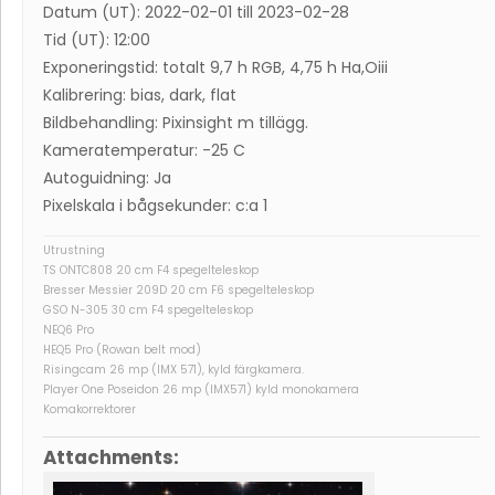
Datum (UT): 2022-02-01 till 2023-02-28
Tid (UT): 12:00
Exponeringstid: totalt 9,7 h RGB, 4,75 h Ha,Oiii
Kalibrering: bias, dark, flat
Bildbehandling: Pixinsight m tillägg.
Kameratemperatur: -25 C
Autoguidning: Ja
Pixelskala i bågsekunder: c:a 1
Utrustning
TS ONTC808 20 cm F4 spegelteleskop
Bresser Messier 209D 20 cm F6 spegelteleskop
GSO N-305 30 cm F4 spegelteleskop
NEQ6 Pro
HEQ5 Pro (Rowan belt mod)
Risingcam 26 mp (IMX 571), kyld färgkamera.
Player One Poseidon 26 mp (IMX571) kyld monokamera
Komakorrektorer
Attachments: