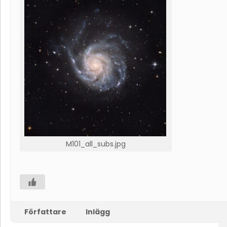
M101_all_subs.jpg
Författare
Inlägg