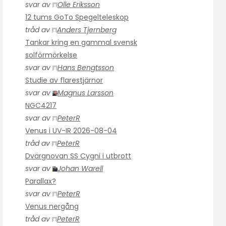
svar av
Olle Eriksson
12 tums GoTo Spegelteleskop
tråd av
Anders Tjernberg
Tankar kring en gammal svensk
solförmörkelse
svar av
Hans Bengtsson
Studie av flarestjärnor
svar av
Magnus Larsson
NGC4217
svar av
PeterR
Venus i UV-IR 2026-08-04
tråd av
PeterR
Dvärgnovan SS Cygni i utbrott
svar av
Johan Warell
Parallax?
svar av
PeterR
Venus nergång
tråd av
PeterR