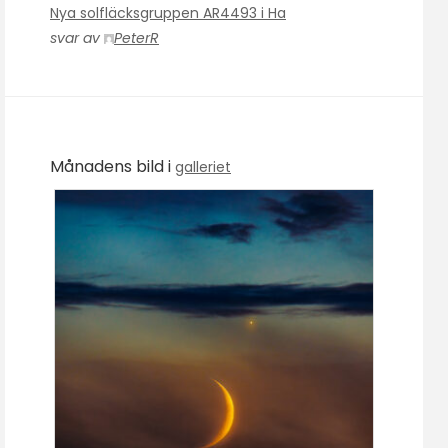
Nya solfläcksgruppen AR4493 i Ha
svar av
PeterR
Månadens bild i
galleriet