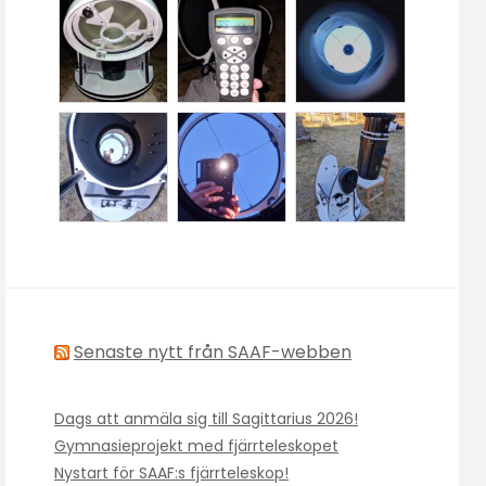
Senaste nytt från SAAF-webben
Dags att anmäla sig till Sagittarius 2026!
Gymnasieprojekt med fjärrteleskopet
Nystart för SAAF:s fjärrteleskop!