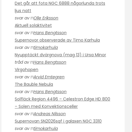
Det går att fota NGC 6888 någorlunda trots
ljus natt
svar av
Olle Eriksson
Aktuell solaktivitet
svar av
Hans Bengtsson
Supernovor observerade av Timo Karhula
svar av
timokarhula
Nyupptäckt dvärgnova (mag 13) i Ursa Minor
tråd av
Hans Bengtsson
Virgohopen
svar av
Arvid Emtegren
The Bauble Nebula
svar av
Hans Bengtsson
Solfläck Region 4496 – Celestron Edge HD 800
– Solen med Konvektionsceller
svar av
Andreas Nilsson
Supernovan SN2026sqf i galaxen NGC 3310
svar av
timokarhula