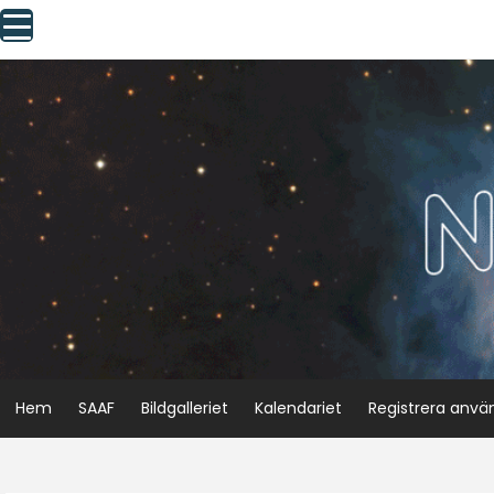
Skip
to
content
Hem
SAAF
Bildgalleriet
Kalendariet
Registrera anvä