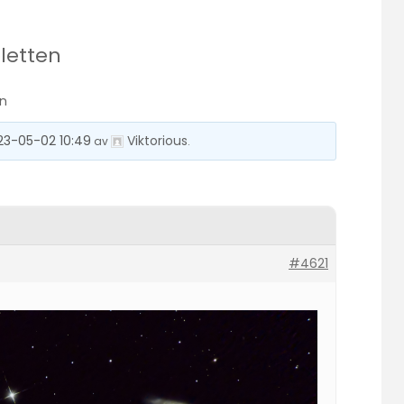
pletten
en
23-05-02 10:49
Viktorious
av
.
#4621