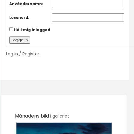
Användarnamn:
Lösenord:
Håll mig inloggad
Logga in
Log in
/
Register
Månadens bild i
galleriet