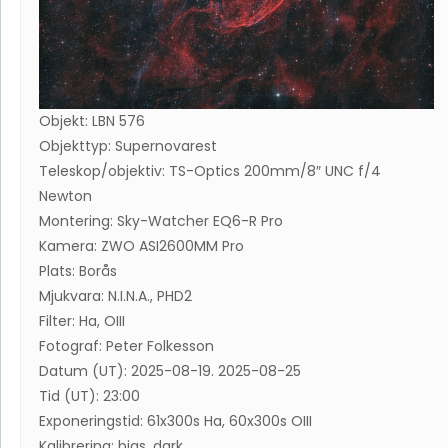
Objekt: LBN 576
Objekttyp: Supernovarest
Teleskop/objektiv: TS-Optics 200mm/8″ UNC f/4
Newton
Montering: Sky-Watcher EQ6-R Pro
Kamera: ZWO ASI2600MM Pro
Plats: Borås
Mjukvara: N.I.N.A., PHD2
Filter: Ha, OIII
Fotograf: Peter Folkesson
Datum (UT): 2025-08-19. 2025-08-25
Tid (UT): 23:00
Exponeringstid: 61x300s Ha, 60x300s OIII
Kalibrering: bias, dark