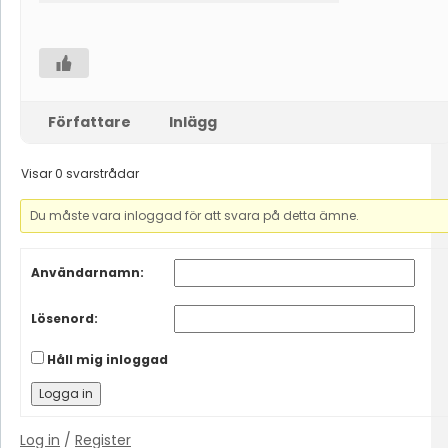
Författare
Inlägg
Visar 0 svarstrådar
Du måste vara inloggad för att svara på detta ämne.
Användarnamn:
Lösenord:
Håll mig inloggad
Logga in
Log in
/
Register