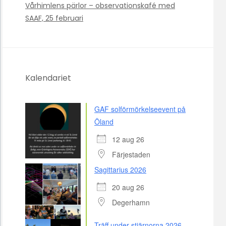
Vårhimlens pärlor – observationskafé med
SAAF, 25 februari
Kalendariet
GAF solförmörkelseevent på
Öland
12 aug 26
Färjestaden
Sagittarius 2026
20 aug 26
Degerhamn
Träff under stjärnorna 2026