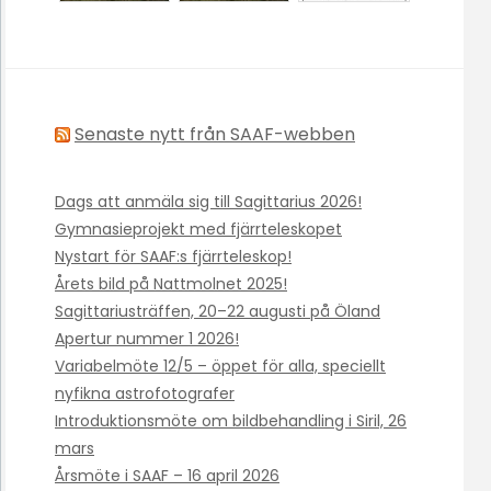
Senaste nytt från SAAF-webben
Dags att anmäla sig till Sagittarius 2026!
Gymnasieprojekt med fjärrteleskopet
Nystart för SAAF:s fjärrteleskop!
Årets bild på Nattmolnet 2025!
Sagittariusträffen, 20–22 augusti på Öland
Apertur nummer 1 2026!
Variabelmöte 12/5 – öppet för alla, speciellt
nyfikna astrofotografer
Introduktionsmöte om bildbehandling i Siril, 26
mars
Årsmöte i SAAF – 16 april 2026