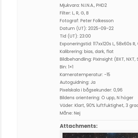
Mjukvara: N.I.N.A., PHD2
Filter: L, R, G, B
Fotograf: Peter Folkesson
Datum (UT): 2025-09-22
Tid (UT): 23:00
Exponeringstid: 117xx120s L, 58x60s R
Kalibrering: bias, dark, flat
Bildbehandling: PixInsight (BXT, NXT, 
Bin: 1×1
Kameratemperatur: -15
Autoguidning: Ja
Pixelskala i bågsekunder: 0,96
Bildens orientering: Ö upp, N höger
Väder: Klart, 90% luftfuktighet, 3 gra
Måne: Nej
Attachments: