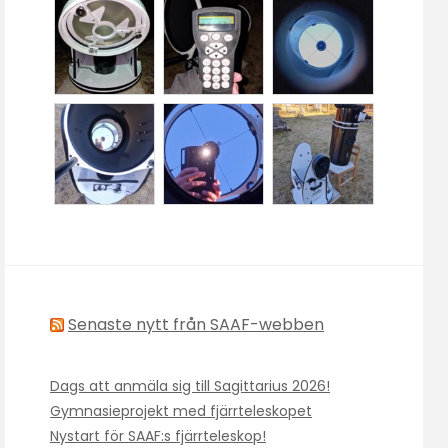
Senaste nytt från SAAF-webben
Dags att anmäla sig till Sagittarius 2026!
Gymnasieprojekt med fjärrteleskopet
Nystart för SAAF:s fjärrteleskop!