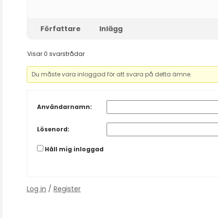
Författare
Inlägg
Visar 0 svarstrådar
Du måste vara inloggad för att svara på detta ämne.
Användarnamn:
Lösenord:
Håll mig inloggad
Log in
/
Register