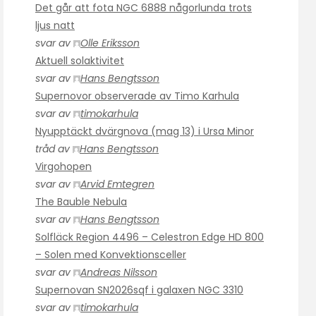
Det går att fota NGC 6888 någorlunda trots
ljus natt
svar av
Olle Eriksson
Aktuell solaktivitet
svar av
Hans Bengtsson
Supernovor observerade av Timo Karhula
svar av
timokarhula
Nyupptäckt dvärgnova (mag 13) i Ursa Minor
tråd av
Hans Bengtsson
Virgohopen
svar av
Arvid Emtegren
The Bauble Nebula
svar av
Hans Bengtsson
Solfläck Region 4496 – Celestron Edge HD 800
– Solen med Konvektionsceller
svar av
Andreas Nilsson
Supernovan SN2026sqf i galaxen NGC 3310
svar av
timokarhula