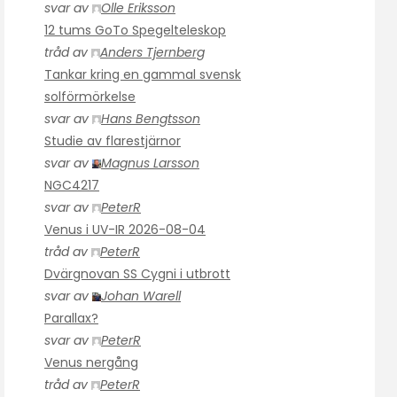
svar av
Olle Eriksson
12 tums GoTo Spegelteleskop
tråd av
Anders Tjernberg
Tankar kring en gammal svensk
solförmörkelse
svar av
Hans Bengtsson
Studie av flarestjärnor
svar av
Magnus Larsson
NGC4217
svar av
PeterR
Venus i UV-IR 2026-08-04
tråd av
PeterR
Dvärgnovan SS Cygni i utbrott
svar av
Johan Warell
Parallax?
svar av
PeterR
Venus nergång
tråd av
PeterR