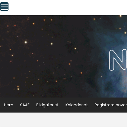
Skip
to
content
Hem
SAAF
Bildgalleriet
Kalendariet
Registrera anvä