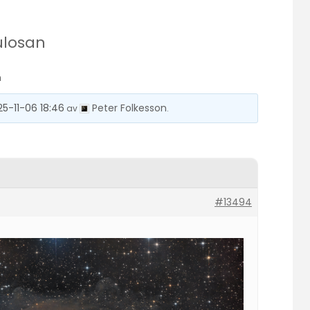
ulosan
n
25-11-06 18:46
Peter Folkesson
av
.
#13494