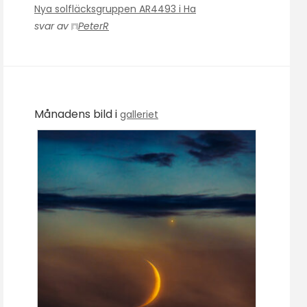
Nya solfläcksgruppen AR4493 i Ha
svar av
PeterR
Månadens bild i
galleriet