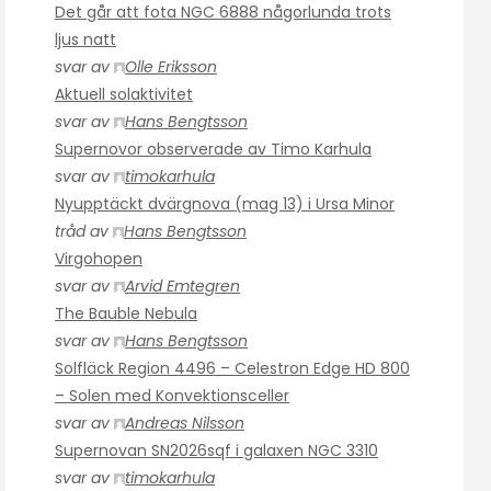
Det går att fota NGC 6888 någorlunda trots
ljus natt
svar av
Olle Eriksson
Aktuell solaktivitet
svar av
Hans Bengtsson
Supernovor observerade av Timo Karhula
svar av
timokarhula
Nyupptäckt dvärgnova (mag 13) i Ursa Minor
tråd av
Hans Bengtsson
Virgohopen
svar av
Arvid Emtegren
The Bauble Nebula
svar av
Hans Bengtsson
Solfläck Region 4496 – Celestron Edge HD 800
– Solen med Konvektionsceller
svar av
Andreas Nilsson
Supernovan SN2026sqf i galaxen NGC 3310
svar av
timokarhula