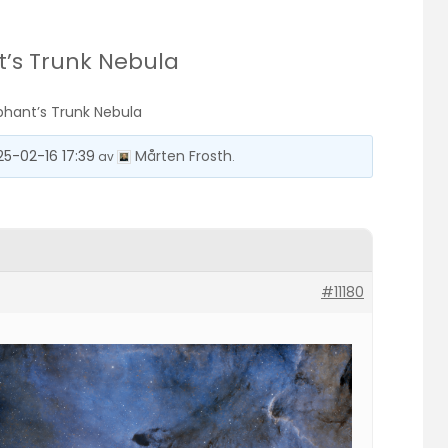
t’s Trunk Nebula
ephant’s Trunk Nebula
25-02-16 17:39
Mårten Frosth
av
.
#11180