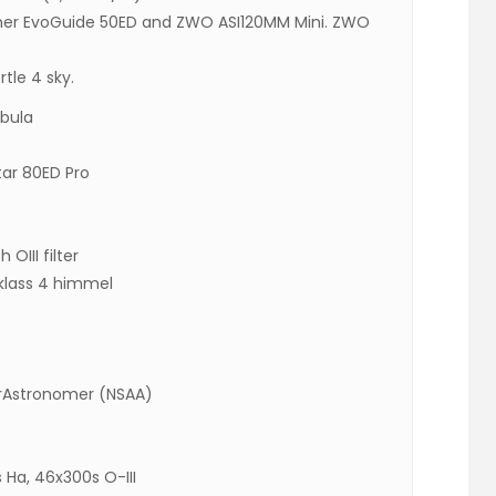
her EvoGuide 50ED and ZWO ASI120MM Mini. ZWO
tle 4 sky.
ebula
tar 80ED Pro
 OIII filter
 klass 4 himmel
örAstronomer (NSAA)
 Ha, 46x300s O-III