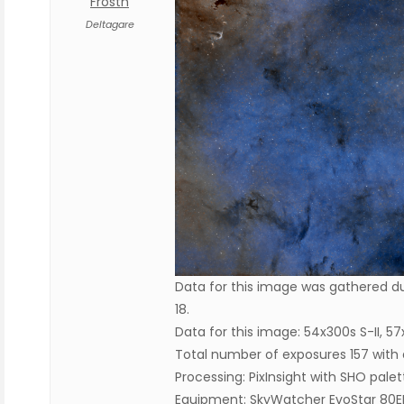
Frosth
Deltagare
Data for this image was gathered d
18.
Data for this image: 54x300s S-II, 57
Total number of exposures 157 with a
Processing: PixInsight with SHO palet
Equipment: SkyWatcher EvoStar 80E