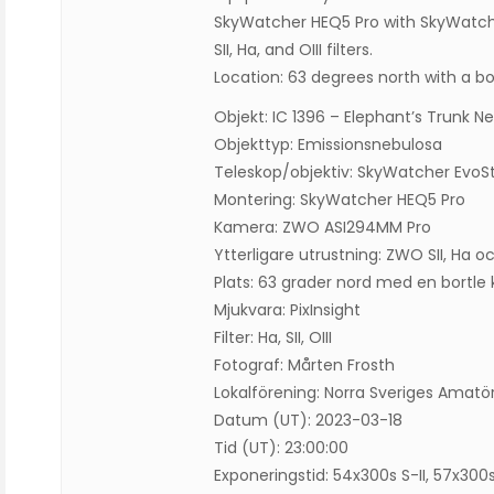
SkyWatcher HEQ5 Pro with SkyWatc
SII, Ha, and OIII filters.
Location: 63 degrees north with a bor
Objekt: IC 1396 – Elephant’s Trunk N
Objekttyp: Emissionsnebulosa
Teleskop/objektiv: SkyWatcher EvoS
Montering: SkyWatcher HEQ5 Pro
Kamera: ZWO ASI294MM Pro
Ytterligare utrustning: ZWO SII, Ha och
Plats: 63 grader nord med en bortle
Mjukvara: PixInsight
Filter: Ha, SII, OIII
Fotograf: Mårten Frosth
Lokalförening: Norra Sveriges Amat
Datum (UT): 2023-03-18
Tid (UT): 23:00:00
Exponeringstid: 54x300s S-II, 57x300s