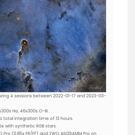
uring 4 sessions between 2022-01-17 and 2023-03-
x300s Ha, 46x300s O-III.
 total integration time of 13 hours.
te with synthetic RGB stars.
D Pro (0,85x FR/FF) and ZWO ASI294MM Pro on