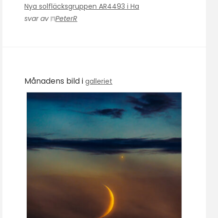
Nya solfläcksgruppen AR4493 i Ha
svar av
PeterR
Månadens bild i
galleriet