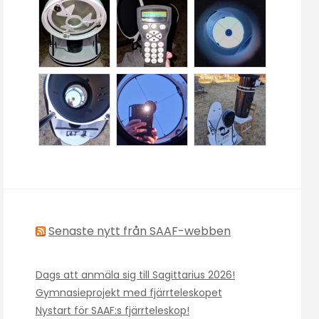
Senaste nytt från SAAF-webben
Dags att anmäla sig till Sagittarius 2026!
Gymnasieprojekt med fjärrteleskopet
Nystart för SAAF:s fjärrteleskop!