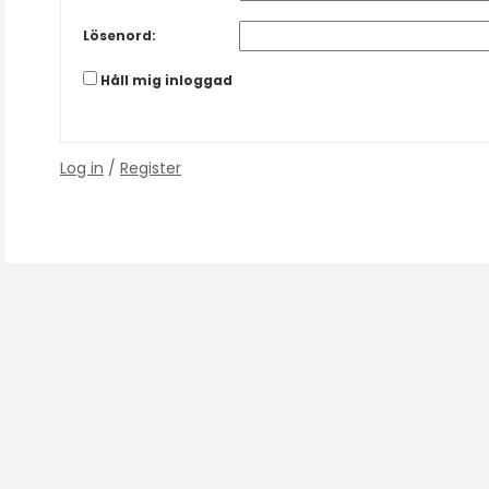
Lösenord:
Håll mig inloggad
Log in
/
Register