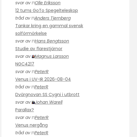
svar av
Olle Eriksson
12 tums GoTo Spegelteleskop
tråd av
Anders Tjernberg
Tankar kring en gammal svensk
solförmörkelse
svar av
Hans Bengtsson
Studie av flarestjärnor
svar av
Magnus Larsson
NGC4217
svar av
PeterR
Venus i UV-IR 2026-08-04
tråd av
PeterR
Dvärgnovan SS Cygni i utbrott
svar av
Johan Warell
Parallax?
svar av
PeterR
Venus nergång
tråd av
PeterR