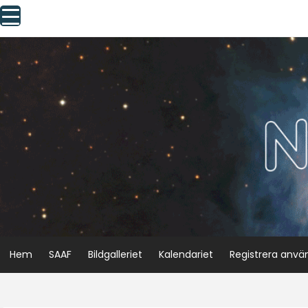
Skip
to
content
Hem
SAAF
Bildgalleriet
Kalendariet
Registrera anvä